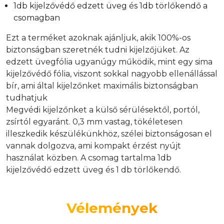
1db kijelzővédő edzett üveg és 1db törlőkendő a
csomagban
Ezt a terméket azoknak ajánljuk, akik 100%-os
biztonságban szeretnék tudni kijelzőjüket. Az
edzett üvegfólia ugyanúgy működik, mint egy sima
kijelzővédő fólia, viszont sokkal nagyobb ellenállással
bír, ami által kijelzőnket maximális biztonságban
tudhatjuk
Megvédi kijelzőnket a külső sérülésektől, portól,
zsírtól egyaránt. 0,3 mm vastag, tökéletesen
illeszkedik készülékünkhöz, szélei biztonságosan el
vannak dolgozva, ami kompakt érzést nyújt
használat közben. A csomag tartalma 1db
kijelzővédő edzett üveg és 1 db törlőkendő.
Vélemények