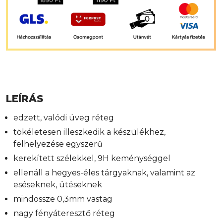
LEÍRÁS
edzett, valódi üveg réteg
tökéletesen illeszkedik a készülékhez,
felhelyezése egyszerű
kerekített szélekkel, 9H keménységgel
ellenáll a hegyes-éles tárgyaknak, valamint az
eséseknek, ütéseknek
mindössze 0,3mm vastag
nagy fényáteresztő réteg