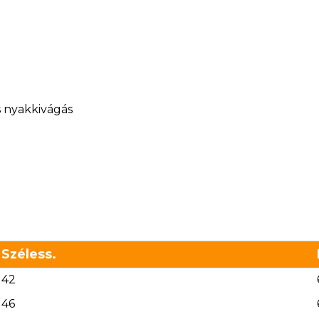
s nyakkivágás
Széless.
42
46