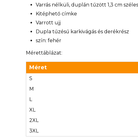
Varrás nélküli, duplán tűzött 1,3 cm széle
Kitéphető címke
Varrott ujj
Dupla tűzésű karkivágás és derékrész
szín: fehér
Mérettáblázat:
Méret
S
M
L
XL
2XL
3XL