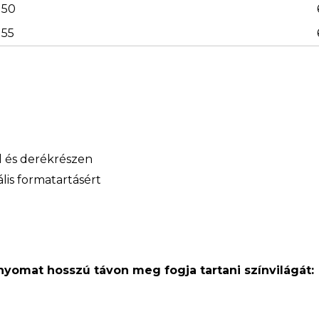
50
55
ál és derékrészen
lis formatartásért
 nyomat hosszú távon meg fogja tartani színvilágát: