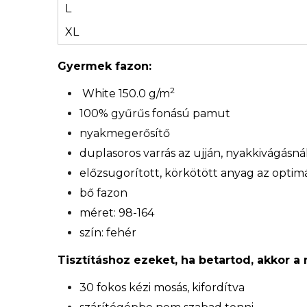
L
XL
Gyermek fazon:
2
White 150.0 g/m
100% gyűrűs fonású pamut
nyakmegerősítő
duplasoros varrás az ujján, nyakkivágásn
előzsugorított, körkötött anyag az optimá
bő fazon
méret: 98-164
szín: fehér
Tisztításhoz ezeket, ha betartod, akkor a
30 fokos kézi mosás, kifordítva