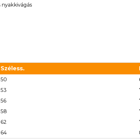
s nyakkivágás
Széless.
50
53
56
58
62
64