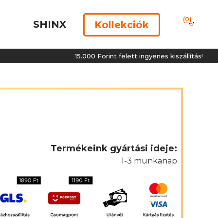
(0)
SHINX
Kollekciók
15.000 Forint felett ingyenes kiszállítás!
Termékeink gyártási ideje:
1-3 munkanap