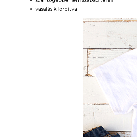
szárítógépbe nem szabad tenni
vasalás kifordítva