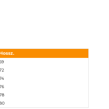
Hossz.
69
72
74
76
78
80