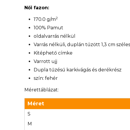
Női fazon:
2
170.0 g/m
100% Pamut
oldalvarrás nélkül
Varrás nélküli, duplán tűzött 1,3 cm széle
Kitéphető címke
Varrott ujj
Dupla tűzésű karkivágás és derékrész
szín: fehér
Mérettáblázat:
Méret
S
M