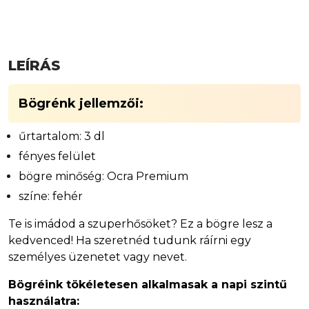
LEÍRÁS
Bögrénk jellemzői:
űrtartalom: 3 dl
fényes felület
bögre minőség: Ocra Premium
színe: fehér
Te is imádod a szuperhősöket? Ez a bögre lesz a
kedvenced! Ha szeretnéd tudunk ráírni egy
személyes üzenetet vagy nevet.
Bögréink tökéletesen alkalmasak a napi szintű
használatra: