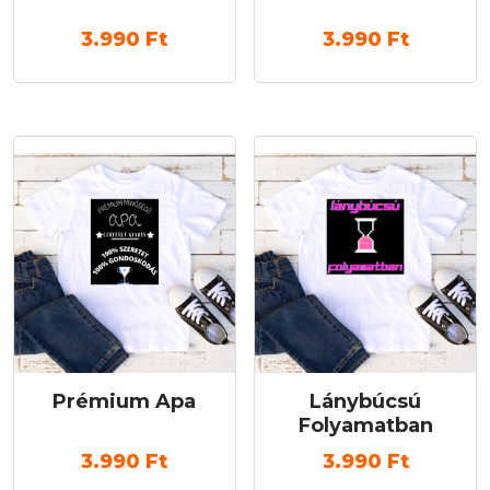
3.990
Ft
3.990
Ft
Prémium Apa
Lánybúcsú
Folyamatban
3.990
Ft
3.990
Ft