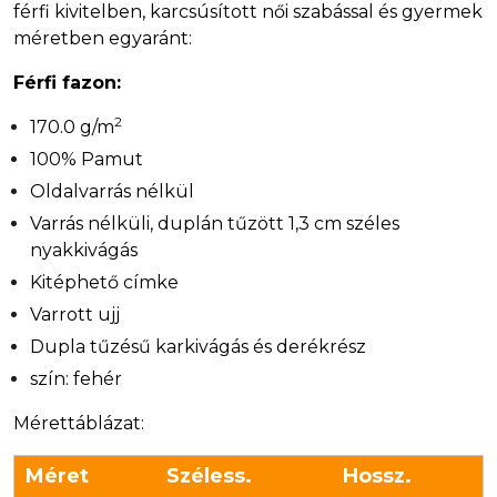
férfi kivitelben, karcsúsított női szabással és gyermek
méretben egyaránt:
Férfi fazon:
2
170.0 g/m
100% Pamut
Oldalvarrás nélkül
Varrás nélküli, duplán tűzött 1,3 cm széles
nyakkivágás
Kitéphető címke
Varrott ujj
Dupla tűzésű karkivágás és derékrész
szín: fehér
Mérettáblázat:
Méret
Széless.
Hossz.