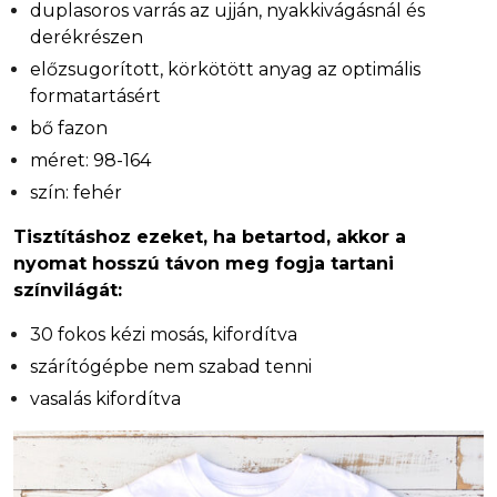
duplasoros varrás az ujján, nyakkivágásnál és
derékrészen
előzsugorított, körkötött anyag az optimális
formatartásért
bő fazon
méret: 98-164
szín: fehér
Tisztításhoz ezeket, ha betartod, akkor a
nyomat hosszú távon meg fogja tartani
színvilágát:
30 fokos kézi mosás, kifordítva
szárítógépbe nem szabad tenni
vasalás kifordítva