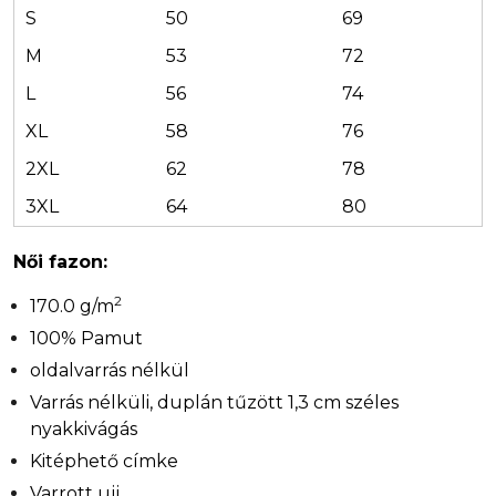
S
50
69
M
53
72
L
56
74
XL
58
76
2XL
62
78
3XL
64
80
Női fazon:
2
170.0 g/m
100% Pamut
oldalvarrás nélkül
Varrás nélküli, duplán tűzött 1,3 cm széles
nyakkivágás
Kitéphető címke
Varrott ujj