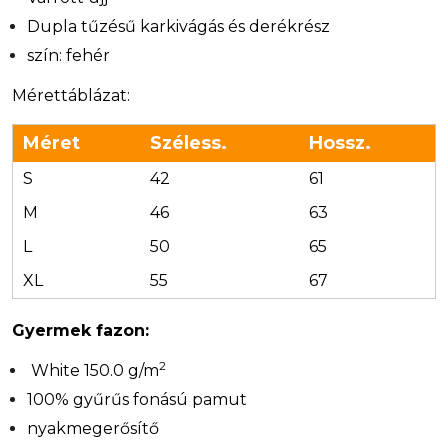
Dupla tűzésű karkivágás és derékrész
szín: fehér
Mérettáblázat:
Méret
Széless.
Hossz.
S
42
61
M
46
63
L
50
65
XL
55
67
Gyermek fazon:
2
White 150.0 g/m
100% gyűrűs fonású pamut
nyakmegerősítő