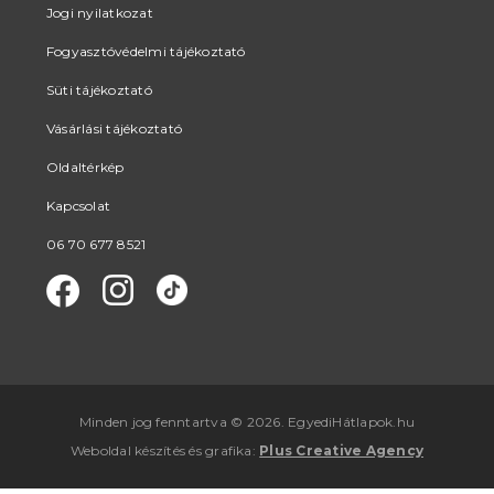
Jogi nyilatkozat
Fogyasztóvédelmi tájékoztató
Süti tájékoztató
Vásárlási tájékoztató
Oldaltérkép
Kapcsolat
06 70 677 8521
Minden jog fenntartva © 2026. EgyediHátlapok.hu
Weboldal készítés
és
grafika
:
Plus Creative Agency