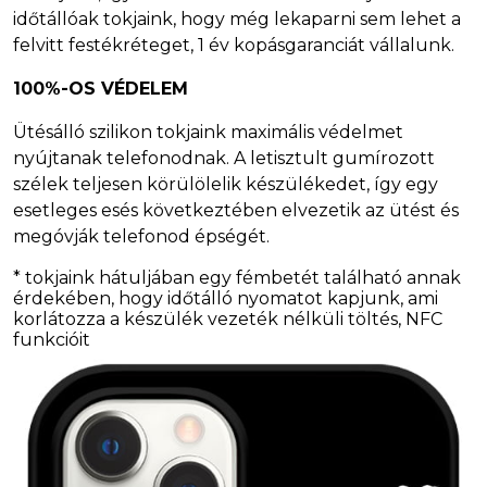
időtállóak tokjaink, hogy még lekaparni sem lehet a
felvitt festékréteget, 1 év kopásgaranciát vállalunk.
100%-OS VÉDELEM
Ütésálló szilikon tokjaink maximális védelmet
nyújtanak telefonodnak. A letisztult gumírozott
szélek teljesen körülölelik készülékedet, így egy
esetleges esés következtében elvezetik az ütést és
megóvják telefonod épségét.
* tokjaink hátuljában egy fémbetét található annak
érdekében, hogy időtálló nyomatot kapjunk, ami
korlátozza a készülék vezeték nélküli töltés, NFC
funkcióit