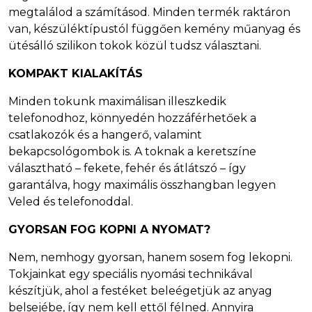
megtalálod a számításod. Minden termék raktáron
van, készüléktípustól függően kemény műanyag és
ütésálló szilikon tokok közül tudsz választani.
KOMPAKT
KIALAKÍTÁS
Minden tokunk maximálisan illeszkedik
telefonodhoz, könnyedén hozzáférhetőek a
csatlakozók és a hangerő, valamint
bekapcsológombok is. A toknak a keretszíne
választható – fekete, fehér és átlátszó – így
garantálva, hogy maximális összhangban legyen
Veled és telefonoddal.
GYORSAN FOG KOPNI A NYOMAT?
Nem, nemhogy gyorsan, hanem sosem fog lekopni.
Tokjainkat egy speciális nyomási technikával
készítjük, ahol a festéket beleégetjük az anyag
belsejébe, így nem kell ettől félned. Annyira