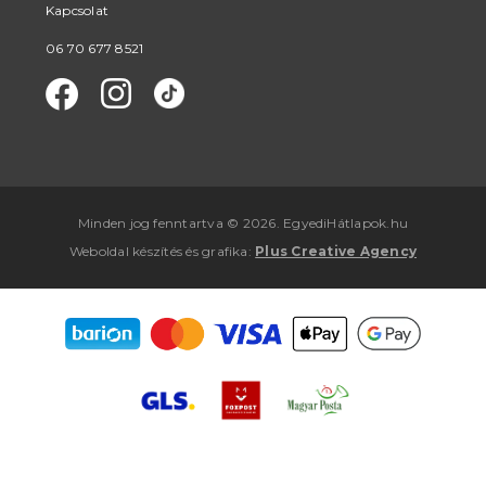
Kapcsolat
06 70 677 8521
Minden jog fenntartva © 2026. EgyediHátlapok.hu
Weboldal készítés
és
grafika
:
Plus Creative Agency