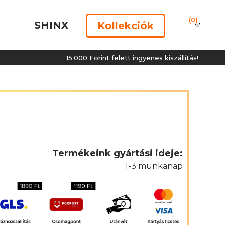
(0)
SHINX
Kollekciók
15.000 Forint felett ingyenes kiszállítás!
Termékeink gyártási ideje:
1-3 munkanap