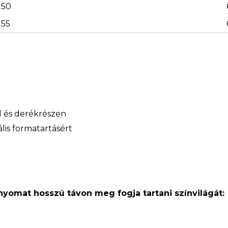
50
55
ál és derékrészen
lis formatartásért
 nyomat hosszú távon meg fogja tartani színvilágát: