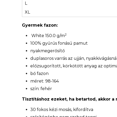
L
XL
Gyermek fazon:
2
White 150.0 g/m
100% gyűrűs fonású pamut
nyakmegerősítő
duplasoros varrás az ujján, nyakkivágásn
előzsugorított, körkötött anyag az optimá
bő fazon
méret: 98-164
szín: fehér
Tisztításhoz ezeket, ha betartod, akkor a
30 fokos kézi mosás, kifordítva