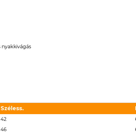
s nyakkivágás
Széless.
42
46