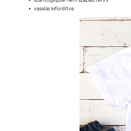
szárítógépbe nem szabad tenni
vasalás kifordítva