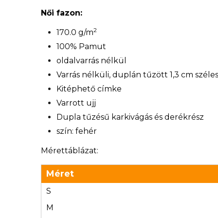
Női fazon:
2
170.0 g/m
100% Pamut
oldalvarrás nélkül
Varrás nélküli, duplán tűzött 1,3 cm széle
Kitéphető címke
Varrott ujj
Dupla tűzésű karkivágás és derékrész
szín: fehér
Mérettáblázat:
Méret
S
M