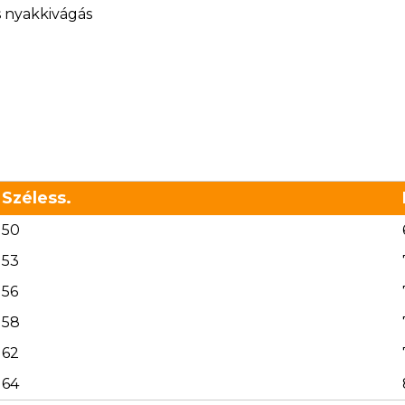
s nyakkivágás
Széless.
50
53
56
58
62
64