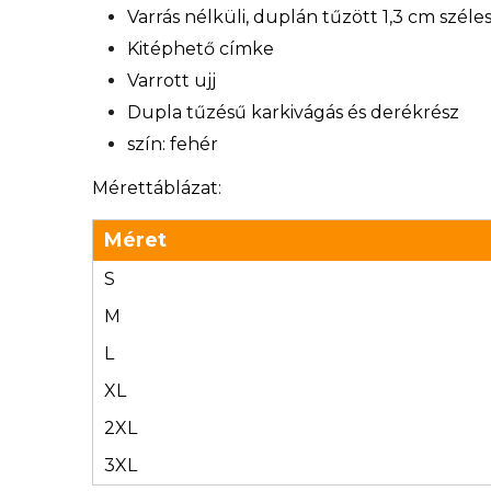
Varrás nélküli, duplán tűzött 1,3 cm széle
Kitéphető címke
Varrott ujj
Dupla tűzésű karkivágás és derékrész
szín: fehér
Mérettáblázat:
Méret
S
M
L
XL
2XL
3XL