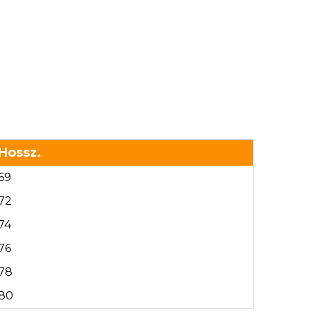
Hossz.
69
72
74
76
78
80