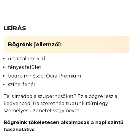
LEÍRÁS
Bögrénk jellemzői:
űrtartalom: 3 dl
fényes felület
bögre minőség: Ocra Premium
színe: fehér
Te is imádod a szuperhősöket? Ez a bögre lesz a
kedvenced! Ha szeretnéd tudunk ráírni egy
személyes üzenetet vagy nevet.
Bögréink tökéletesen alkalmasak a napi szintű
használatra: