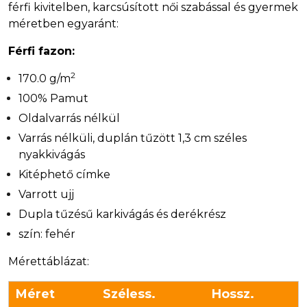
férfi kivitelben, karcsúsított női szabással és gyermek
méretben egyaránt:
Férfi fazon:
2
170.0 g/m
100% Pamut
Oldalvarrás nélkül
Varrás nélküli, duplán tűzött 1,3 cm széles
nyakkivágás
Kitéphető címke
Varrott ujj
Dupla tűzésű karkivágás és derékrész
szín: fehér
Mérettáblázat:
Méret
Széless.
Hossz.