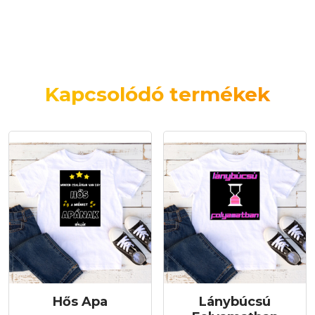
Kapcsolódó termékek
Hős Apa
Lánybúcsú