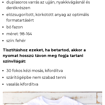
duplasoros varrás az ujján, nyakkivágásnál és
derékrészen
előzsugorított, körkötött anyag az optimális
formatartásért
bő fazon
méret: 98-164
szín: fehér
Tisztításhoz ezeket, ha betartod, akkor a
nyomat hosszú távon meg fogja tartani
színvilágát:
30 fokos kézi mosás, kifordítva
szárítógépbe nem szabad tenni
vasalás kifordítva