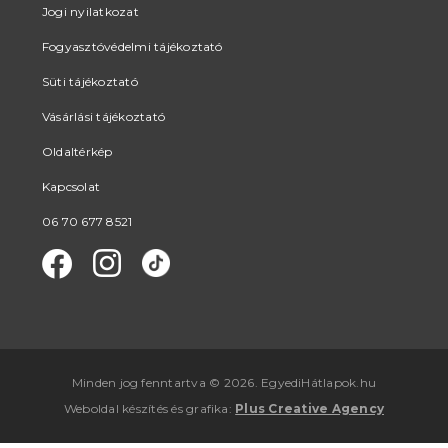
Jogi nyilatkozat
Fogyasztóvédelmi tájékoztató
Süti tájékoztató
Vásárlási tájékoztató
Oldaltérkép
Kapcsolat
06 70 677 8521
Minden jog fenntartva © 2026. EgyediHátlapok.hu
Weboldal készítés
és
grafika
:
Plus Creative Agency