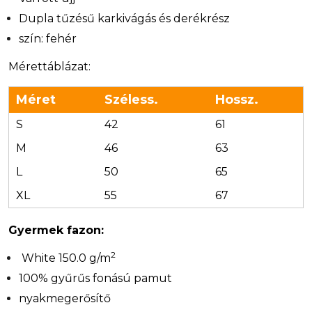
Dupla tűzésű karkivágás és derékrész
szín: fehér
Mérettáblázat:
Méret
Széless.
Hossz.
S
42
61
M
46
63
L
50
65
XL
55
67
Gyermek fazon:
2
White 150.0 g/m
100% gyűrűs fonású pamut
nyakmegerősítő