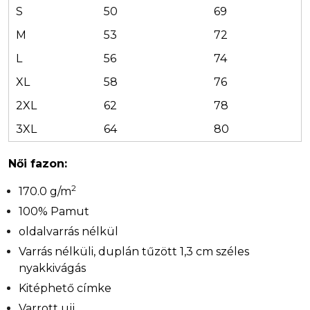
S
50
69
M
53
72
L
56
74
XL
58
76
2XL
62
78
3XL
64
80
Női fazon:
2
170.0 g/m
100% Pamut
oldalvarrás nélkül
Varrás nélküli, duplán tűzött 1,3 cm széles
nyakkivágás
Kitéphető címke
Varrott ujj