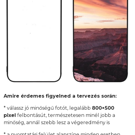
Amire érdemes figyelned a tervezés során:
* válassz jó minőségű fotót, legalább
800×500
pixel
felbontásút, természetesen minél jobb a
minőség, annál szebb lesz a végeredmény is
* a nyomtatási felület alapszíne minden esetben