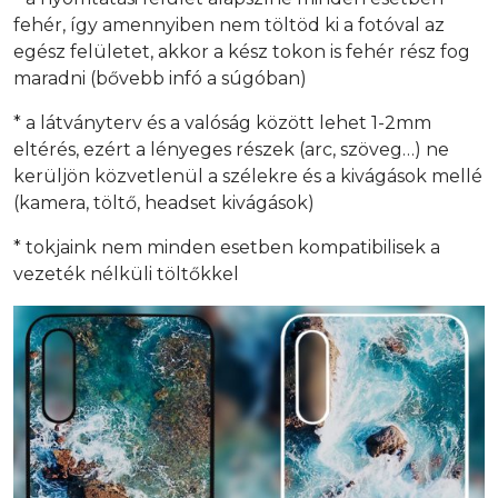
fehér, így amennyiben nem töltöd ki a fotóval az
egész felületet, akkor a kész tokon is fehér rész fog
maradni (bővebb infó a súgóban)
* a látványterv és a valóság között lehet 1-2mm
eltérés, ezért a lényeges részek (arc, szöveg…) ne
kerüljön közvetlenül a szélekre és a kivágások mellé
(kamera, töltő, headset kivágások)
* tokjaink nem minden esetben kompatibilisek a
vezeték nélküli töltőkkel