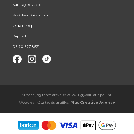
Süti tájékoztató
Vásárlási tájékoztató
Oldaltérkép
Kapcsolat
06 70 677 8521
Minden jog fenntartva © 2026. EgyediHátlapok.hu
Weboldal készítés
és
grafika
:
Plus Creative Agency