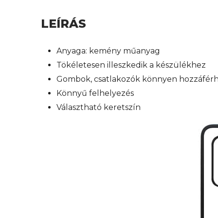
LEÍRÁS
Anyaga: kemény műanyag
Tökéletesen illeszkedik a készülékhez
Gombok, csatlakozók könnyen hozzáfér
Könnyű felhelyezés
Választható keretszín