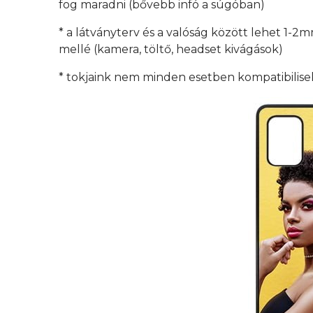
fog maradni (bővebb infó a súgóban)
* a látványterv és a valóság között lehet 1-2
mellé (kamera, töltő, headset kivágások)
* tokjaink nem minden esetben kompatibilisek