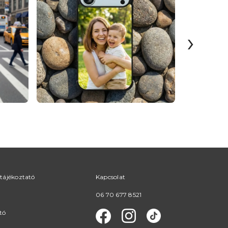
›
tájékoztató
Kapcsolat
06 70 677 8521
tó