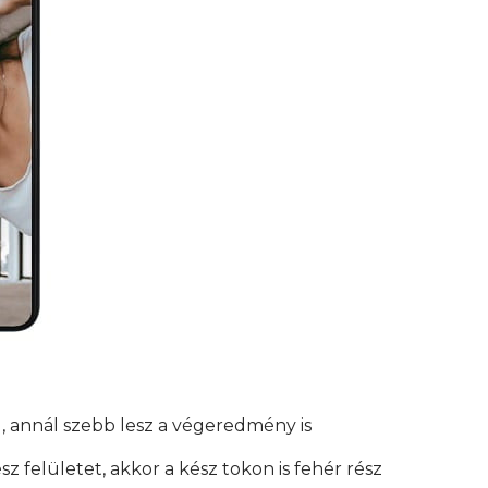
, annál szebb lesz a végeredmény is
z felületet, akkor a kész tokon is fehér rész