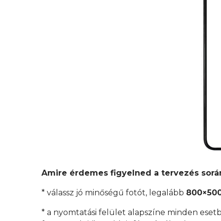
Amire érdemes figyelned a tervezés sorá
* válassz jó minőségű fotót, legalább
800×500
* a nyomtatási felület alapszíne minden esetb