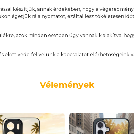
rással készítjük, annak érdekében, hogy a végeredmén
on égetjük rá a nyomatot, ezáltal lesz tökéletesen időtá
ülékre, azok minden esetben úgy vannak kialakítva, hogy
.
előtt vedd fel velünk a kapcsolatot elérhetőségeink v
Vélemények