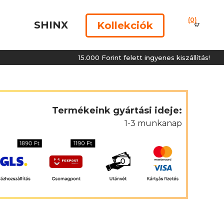
(0)
SHINX
Kollekciók
15.000 Forint felett ingyenes kiszállítás!
Termékeink gyártási ideje:
1-3 munkanap