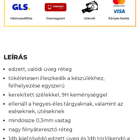
LEÍRÁS
edzett, valódi üveg réteg
tökéletesen illeszkedik a készülékhez,
felhelyezése egyszerű
kerekített szélekkel, 9H keménységgel
ellenáll a hegyes-éles tárgyaknak, valamint az
eséseknek, ütéseknek
mindössze 0,3mm vastag
nagy fényáteresztő réteg
1db kijelzővédő edzett üveg és 1db törlőkendő a