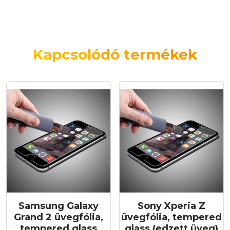
Kapcsolódó termékek
Samsung Galaxy
Sony Xperia Z
Grand 2 üvegfólia,
üvegfólia, tempered
tempered glass
glass (edzett üveg)