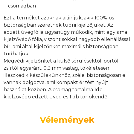
csomagban
Ezt a terméket azoknak ajánljuk, akik 100%-os
biztonságban szeretnék tudni kijelzőjüket. Az
edzett üvegfólia ugyanúgy működik, mint egy sima
kijelzővédő fólia, viszont sokkal nagyobb ellenállással
bír, ami által kijelzőnket maximális biztonságban
tudhatjuk
Megvédi kijelzőnket a külső sérülésektől, portól,
zsírtól egyaránt. 0,3 mm vastag, tökéletesen
illeszkedik készülékünkhöz, szélei biztonságosan el
vannak dolgozva, ami kompakt érzést nyújt
használat közben. A csomag tartalma 1db
kijelzővédő edzett üveg és 1 db törlőkendő.
Vélemények