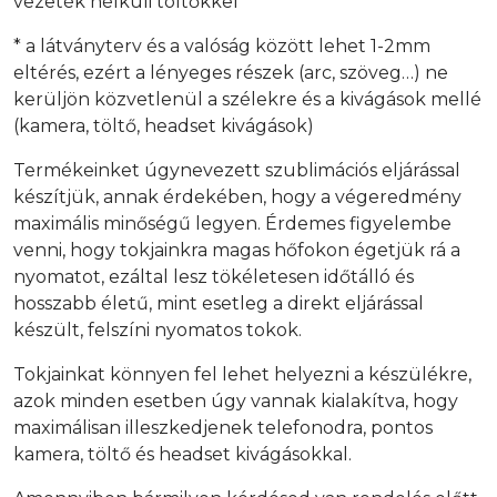
vezeték nélküli töltőkkel
* a látványterv és a valóság között lehet 1-2mm
eltérés, ezért a lényeges részek (arc, szöveg…) ne
kerüljön közvetlenül a szélekre és a kivágások mellé
(kamera, töltő, headset kivágások)
Termékeinket úgynevezett szublimációs eljárással
készítjük, annak érdekében, hogy a végeredmény
maximális minőségű legyen. Érdemes figyelembe
venni, hogy tokjainkra magas hőfokon égetjük rá a
nyomatot, ezáltal lesz tökéletesen időtálló és
hosszabb életű, mint esetleg a direkt eljárással
készült, felszíni nyomatos tokok.
Tokjainkat könnyen fel lehet helyezni a készülékre,
azok minden esetben úgy vannak kialakítva, hogy
maximálisan illeszkedjenek telefonodra, pontos
kamera, töltő és headset kivágásokkal.