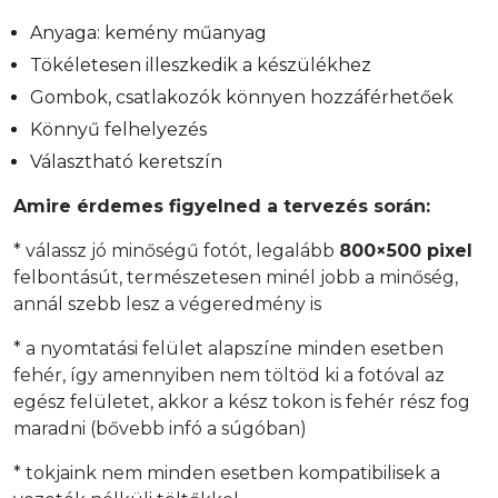
Anyaga: kemény műanyag
Tökéletesen illeszkedik a készülékhez
Gombok, csatlakozók könnyen hozzáférhetőek
Könnyű felhelyezés
Választható keretszín
Amire érdemes figyelned a tervezés során:
* válassz jó minőségű fotót, legalább
800×500 pixel
felbontásút, természetesen minél jobb a minőség,
annál szebb lesz a végeredmény is
* a nyomtatási felület alapszíne minden esetben
fehér, így amennyiben nem töltöd ki a fotóval az
egész felületet, akkor a kész tokon is fehér rész fog
maradni (bővebb infó a súgóban)
* tokjaink nem minden esetben kompatibilisek a