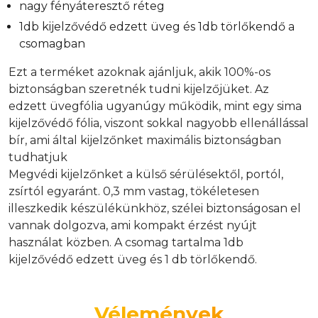
nagy fényáteresztő réteg
1db kijelzővédő edzett üveg és 1db törlőkendő a
csomagban
Ezt a terméket azoknak ajánljuk, akik 100%-os
biztonságban szeretnék tudni kijelzőjüket. Az
edzett üvegfólia ugyanúgy működik, mint egy sima
kijelzővédő fólia, viszont sokkal nagyobb ellenállással
bír, ami által kijelzőnket maximális biztonságban
tudhatjuk
Megvédi kijelzőnket a külső sérülésektől, portól,
zsírtól egyaránt. 0,3 mm vastag, tökéletesen
illeszkedik készülékünkhöz, szélei biztonságosan el
vannak dolgozva, ami kompakt érzést nyújt
használat közben. A csomag tartalma 1db
kijelzővédő edzett üveg és 1 db törlőkendő.
Vélemények