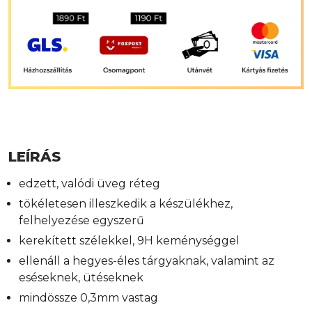
LEÍRÁS
edzett, valódi üveg réteg
tökéletesen illeszkedik a készülékhez,
felhelyezése egyszerű
kerekített szélekkel, 9H keménységgel
ellenáll a hegyes-éles tárgyaknak, valamint az
eséseknek, ütéseknek
mindössze 0,3mm vastag