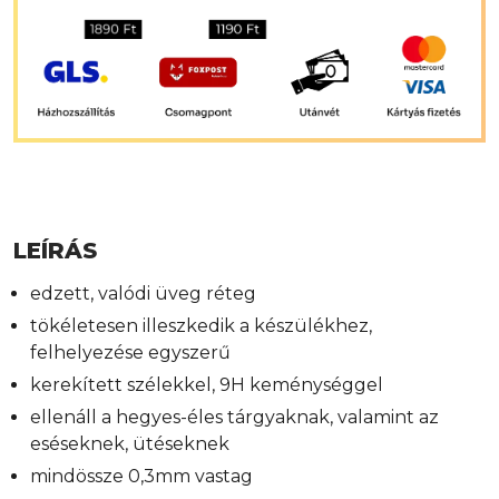
LEÍRÁS
edzett, valódi üveg réteg
tökéletesen illeszkedik a készülékhez,
felhelyezése egyszerű
kerekített szélekkel, 9H keménységgel
ellenáll a hegyes-éles tárgyaknak, valamint az
eséseknek, ütéseknek
mindössze 0,3mm vastag