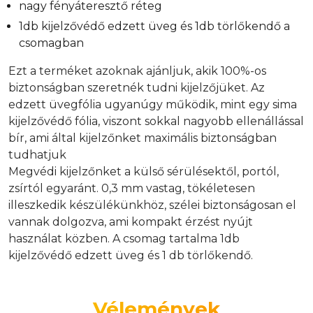
nagy fényáteresztő réteg
1db kijelzővédő edzett üveg és 1db törlőkendő a
csomagban
Ezt a terméket azoknak ajánljuk, akik 100%-os
biztonságban szeretnék tudni kijelzőjüket. Az
edzett üvegfólia ugyanúgy működik, mint egy sima
kijelzővédő fólia, viszont sokkal nagyobb ellenállással
bír, ami által kijelzőnket maximális biztonságban
tudhatjuk
Megvédi kijelzőnket a külső sérülésektől, portól,
zsírtól egyaránt. 0,3 mm vastag, tökéletesen
illeszkedik készülékünkhöz, szélei biztonságosan el
vannak dolgozva, ami kompakt érzést nyújt
használat közben. A csomag tartalma 1db
kijelzővédő edzett üveg és 1 db törlőkendő.
Vélemények