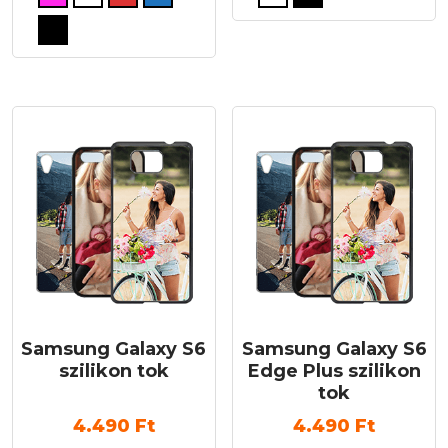
a
a
terméknek
terméknek
több
több
variációja
variációja
van.
van.
A
A
változatok
változatok
a
a
termékoldalon
termékoldalon
választhatók
választhatók
ki
ki
Samsung Galaxy S6
Samsung Galaxy S6
szilikon tok
Edge Plus szilikon
tok
4.490
Ft
4.490
Ft