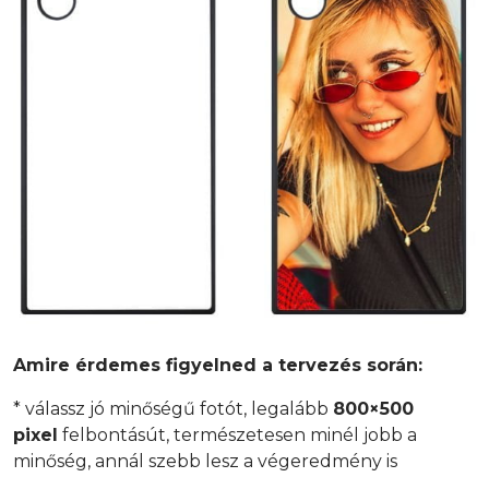
Amire érdemes figyelned a tervezés során:
* válassz jó minőségű fotót, legalább
800×500
pixel
felbontásút, természetesen minél jobb a
minőség, annál szebb lesz a végeredmény is