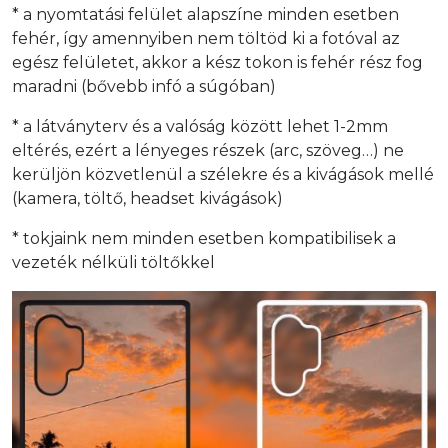
* a nyomtatási felület alapszíne minden esetben
fehér, így amennyiben nem töltöd ki a fotóval az
egész felületet, akkor a kész tokon is fehér rész fog
maradni (bővebb infó a súgóban)
* a látványterv és a valóság között lehet 1-2mm
eltérés, ezért a lényeges részek (arc, szöveg…) ne
kerüljön közvetlenül a szélekre és a kivágások mellé
(kamera, töltő, headset kivágások)
* tokjaink nem minden esetben kompatibilisek a
vezeték nélküli töltőkkel