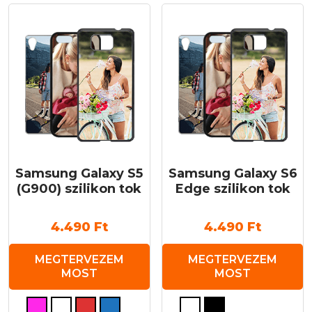
Samsung Galaxy S5
Samsung Galaxy S6
(G900) szilikon tok
Edge szilikon tok
4.490
Ft
4.490
Ft
MEGTERVEZEM
MEGTERVEZEM
MOST
MOST
Ennek
Ennek