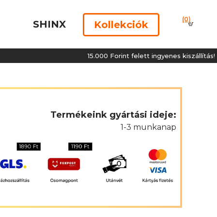
(0)
SHINX
Kollekciók
15.000 Forint felett ingyenes kiszállítás!
Termékeink gyártási ideje:
1-3 munkanap