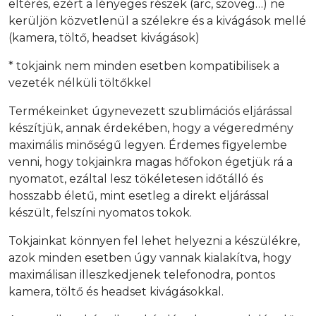
eltérés, ezért a lényeges részek (arc, szöveg…) ne
kerüljön közvetlenül a szélekre és a kivágások mellé
(kamera, töltő, headset kivágások)
* tokjaink nem minden esetben kompatibilisek a
vezeték nélküli töltőkkel
Termékeinket úgynevezett szublimációs eljárással
készítjük, annak érdekében, hogy a végeredmény
maximális minőségű legyen. Érdemes figyelembe
venni, hogy tokjainkra magas hőfokon égetjük rá a
nyomatot, ezáltal lesz tökéletesen időtálló és
hosszabb életű, mint esetleg a direkt eljárással
készült, felszíni nyomatos tokok.
Tokjainkat könnyen fel lehet helyezni a készülékre,
azok minden esetben úgy vannak kialakítva, hogy
maximálisan illeszkedjenek telefonodra, pontos
kamera, töltő és headset kivágásokkal.