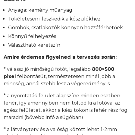
Anyaga: kemény műanyag
Tökéletesen illeszkedik a készülékhez
Gombok, csatlakozók könnyen hozzáférhetőek
Könnyű felhelyezés
Választható keretszín
Amire érdemes figyelned a tervezés során:
* válassz jó minőségű fotót, legalább
800×500
pixel
felbontásút, természetesen minél jobb a
minőség, annál szebb lesz a végeredmény is
* a nyomtatási felület alapszíne minden esetben
fehér, így amennyiben nem töltöd ki a fotóval az
egész felületet, akkor a kész tokon is fehér rész fog
maradni (bővebb infó a súgóban)
* a látványterv és a valóság között lehet 1-2mm