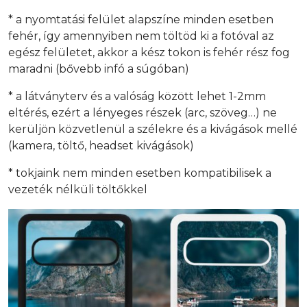
* a nyomtatási felület alapszíne minden esetben
fehér, így amennyiben nem töltöd ki a fotóval az
egész felületet, akkor a kész tokon is fehér rész fog
maradni (bővebb infó a súgóban)
* a látványterv és a valóság között lehet 1-2mm
eltérés, ezért a lényeges részek (arc, szöveg…) ne
kerüljön közvetlenül a szélekre és a kivágások mellé
(kamera, töltő, headset kivágások)
* tokjaink nem minden esetben kompatibilisek a
vezeték nélküli töltőkkel