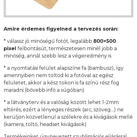
Amire érdemes figyelned a tervezés során:
* válassz jó minőségű fotót, legalább
800×500
pixel
felbontásút, természetesen minél jobb a
minőség, annál szebb lesz a végeredmény is
* a nyomtatási felület alapszíne fa (bambusz), így
amennyiben nem töltöd ki a fotóval az egész
felületet, akkor a kész tokon is fa színű rész fog
maradni (bővebb infó a súgóban)
* a látványterv és a valóság között lehet 1-2mm
eltérés, ezért a lényeges részek (arc, szöveg…) ne
kerüljön közvetlenül a szélekre és a kivágások mellé
(kamera, töltő, headset kivágások)
Termékeinket úgynevezett szublimációs eljárással