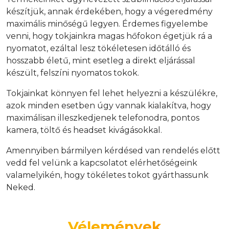
készítjük, annak érdekében, hogy a végeredmény
maximális minőségű legyen. Érdemes figyelembe
venni, hogy tokjainkra magas hőfokon égetjük rá a
nyomatot, ezáltal lesz tökéletesen időtálló és
hosszabb életű, mint esetleg a direkt eljárással
készült, felszíni nyomatos tokok.
Tokjainkat könnyen fel lehet helyezni a készülékre,
azok minden esetben úgy vannak kialakítva, hogy
maximálisan illeszkedjenek telefonodra, pontos
kamera, töltő és headset kivágásokkal.
Amennyiben bármilyen kérdésed van rendelés előtt
vedd fel velünk a kapcsolatot elérhetőségeink
valamelyikén, hogy tökéletes tokot gyárthassunk
Neked.
Vélemények