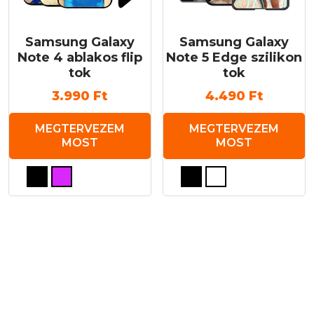
Samsung Galaxy
Samsung Galaxy
Note 4 ablakos flip
Note 5 Edge szilikon
tok
tok
3.990
Ft
4.490
Ft
MEGTERVEZEM
MEGTERVEZEM
MOST
MOST
Ennek
Ennek
a
a
terméknek
terméknek
több
több
variációja
variációja
van.
van.
A
A
változatok
változatok
a
a