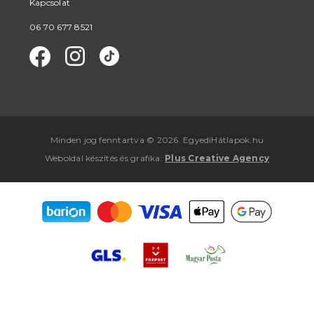
Kapcsolat
06 70 677 8521
Minden jog fenntartva © 2026. EgyediHátlapok.hu
Weboldal készítés
és
grafika
:
Plus Creative Agency