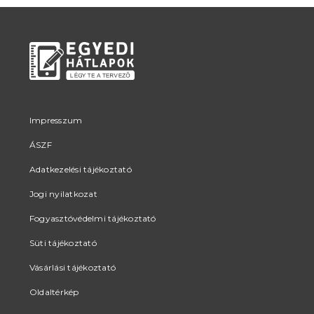
termékoldalon
termékoldalon
választhatók
választhatók
ki
ki
Impresszum
ÁSZF
Adatkezelési tájékoztató
Jogi nyilatkozat
Fogyasztóvédelmi tájékoztató
Süti tájékoztató
Vásárlási tájékoztató
Oldaltérkép