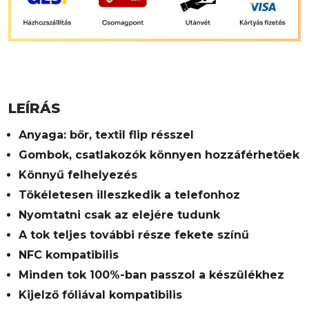
LEÍRÁS
Anyaga: bőr, textil flip résszel
Gombok, csatlakozók könnyen hozzáférhetőek
Könnyű felhelyezés
Tökéletesen illeszkedik a telefonhoz
Nyomtatni csak az elejére tudunk
A tok teljes további része fekete színű
NFC kompatibilis
Minden tok 100%-ban passzol a készülékhez
Kijelző fóliával kompatibilis