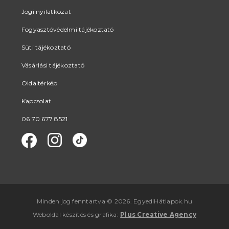
Jogi nyilatkozat
Fogyasztóvédelmi tájékoztató
Süti tájékoztató
Vásárlási tájékoztató
Oldaltérkép
Kapcsolat
06 70 677 8521
Minden jog fenntartva © 2026. EgyediHátlapok.hu
Weboldal készítés
és
grafika
:
Plus Creative Agency