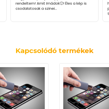
rendeltem! Amit Imádok🙂! Éles a kép is
csodalatosak a szinei…
Kapcsolódó termékek