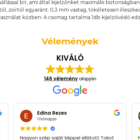
nállással bír, ami által kijelzőnket maximális biztonságb
tól, zsírtól egyaránt. 0,3 mm vastag, tökéletesen illeszk
asználat közben. A csomag tartalma 1db kijelzővédő edz
Vélemények
KIVÁLÓ
146 vélemény
alapján
Edina Rezes
1 hónapja
Nagyon szép saját képpel ellátott Tokot