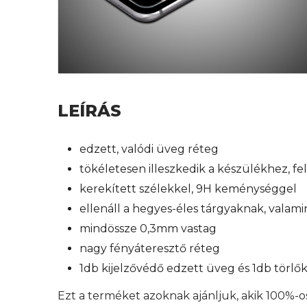
LEÍRÁS
edzett, valódi üveg réteg
tökéletesen illeszkedik a készülékhez, f
kerekített szélekkel, 9H keménységgel
ellenáll a hegyes-éles tárgyaknak, valam
mindössze 0,3mm vastag
nagy fényáteresztő réteg
1db kijelzővédő edzett üveg és 1db törl
Ezt a terméket azoknak ajánljuk, akik 100%-o