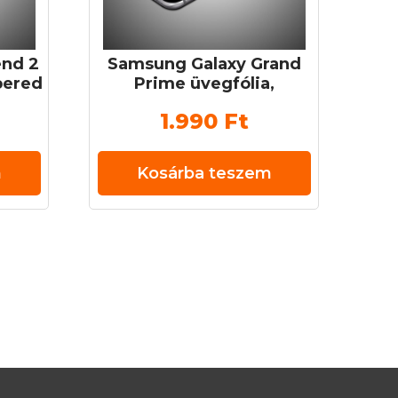
end 2
Samsung Galaxy Grand
pered
Prime üvegfólia,
 0,3
tempered glass (edzett
1.990
Ft
üveg) 0,3 mm 9H
m
Kosárba teszem