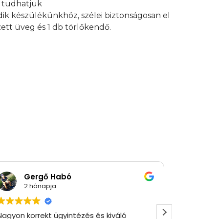
an tudhatjuk
edik készülékünkhöz, szélei biztonságosan el
ett üveg és 1 db törlőkendő.
Gergő Habó
Ró
2 hónapja
2 
Nagyon korrekt ügyintézés és kiváló
Gyorsan 