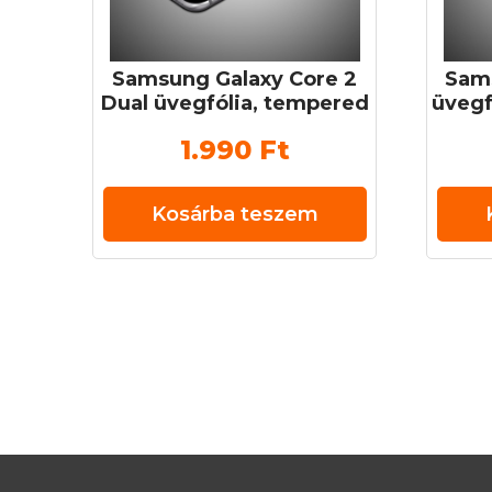
Samsung Galaxy Core 2
Sams
Dual üvegfólia, tempered
üvegf
glass (edzett üveg) 0,3
(edz
1.990
Ft
mm 9H
Kosárba teszem