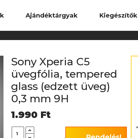
ok
Ajándéktárgyak
Kiegészítők
Sony Xperia C5
üvegfólia, tempered
glass (edzett üveg)
0,3 mm 9H
1.990
Ft
Rendelés!