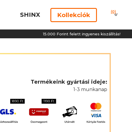
(0)
SHINX
Kollekciók
15.000 Forint felett ingyenes kiszállítás!
Termékeink gyártási ideje:
1-3 munkanap