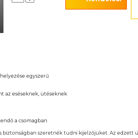
elhelyezése egyszerű
int az eséseknek, ütéseknek
őkendő a csomagban
s biztonságban szeretnék tudni kijelzőjüket. Az edzett