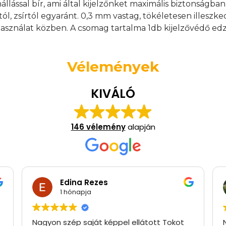
nállással bír, ami által kijelzőnket maximális biztonságb
tól, zsírtól egyaránt. 0,3 mm vastag, tökéletesen illeszk
asználat közben. A csomag tartalma 1db kijelzővédő edz
Vélemények
KIVÁLÓ
146 vélemény
alapján
Edina Rezes
1 hónapja
Nagyon szép saját képpel ellátott Tokot