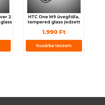
ver 2
HTC One M9 üvegfólia,
 glass
tempered glass (edzett
mm 9H
üveg) 0,3 mm 9H
1.990
Ft
m
Kosárba teszem