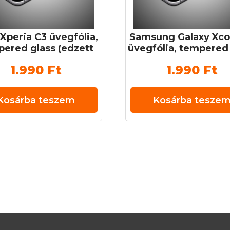
Xperia C3 üvegfólia,
Samsung Galaxy Xco
ered glass (edzett
üvegfólia, tempered
veg) 0,3 mm 9H
(edzett üveg) 0,3 
1.990
Ft
1.990
Ft
Kosárba teszem
Kosárba tesze