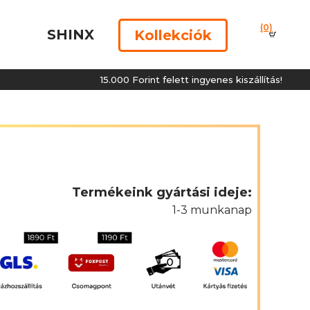
(0)
SHINX
Kollekciók
15.000 Forint felett ingyenes kiszállítás!
Termékeink gyártási ideje:
1-3 munkanap