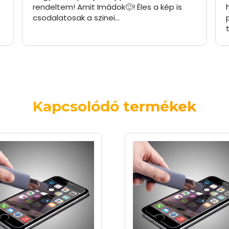
rendeltem! Amit Imádok🙂! Éles a kép is
csodalatosak a szinei…
Kapcsolódó termékek