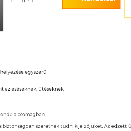
elhelyezése egyszerű
int az eséseknek, ütéseknek
őkendő a csomagban
s biztonságban szeretnék tudni kijelzőjüket. Az edzett