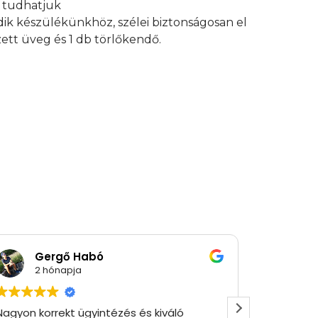
an tudhatjuk
edik készülékünkhöz, szélei biztonságosan el
ett üveg és 1 db törlőkendő.
Gergő Habó
Ró
2 hónapja
2 
Nagyon korrekt ügyintézés és kiváló
Gyorsan 