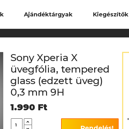
ok
Ajándéktárgyak
Kiegészítők
Sony Xperia X
üvegfólia, tempered
glass (edzett üveg)
0,3 mm 9H
1.990
Ft
Rendelés!