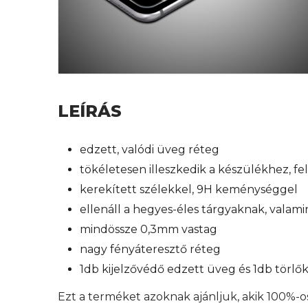
LEÍRÁS
edzett, valódi üveg réteg
tökéletesen illeszkedik a készülékhez, f
kerekített szélekkel, 9H keménységgel
ellenáll a hegyes-éles tárgyaknak, valam
mindössze 0,3mm vastag
nagy fényáteresztő réteg
1db kijelzővédő edzett üveg és 1db törl
Ezt a terméket azoknak ajánljuk, akik 100%-o