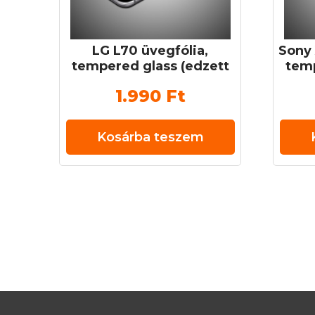
LG L70 üvegfólia,
Sony 
tempered glass (edzett
temp
üveg) 0,3 mm 9H
ü
1.990
Ft
Kosárba teszem