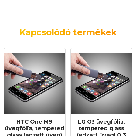
Kapcsolódó termékek
HTC One M9
LG G3 üvegfólia,
üvegfólia, tempered
tempered glass
glass (edzett üveg)
(edzett üveg) 0,3