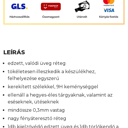
LEÍRÁS
edzett, valódi üveg réteg
tökéletesen illeszkedik a készülékhez,
felhelyezése egyszerű
kerekített szélekkel, 9H keménységgel
ellenáll a hegyes-éles tárgyaknak, valamint az
eséseknek, ütéseknek
mindössze 0,3mm vastag
nagy fényáteresztő réteg
1db kijelzővédő edzett üveg és 1db törlőkendő a