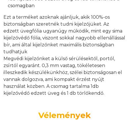
csomagban
Ezt a terméket azoknak ajánljuk, akik 100%-os
biztonságban szeretnék tudni kijelzőjüket. Az
edzett üvegfólia ugyanúgy működik, mint egy sima
kijelzővédő fólia, viszont sokkal nagyobb ellenállással
bír, ami által kijelzőnket maximális biztonságban
tudhatjuk
Megvédi kijelzőnket a külső sérülésektől, portól,
zsírtól egyaránt. 0,3 mm vastag, tökéletesen
illeszkedik készülékünkhöz, szélei biztonságosan el
vannak dolgozva, ami kompakt érzést nyújt
használat közben. A csomag tartalma 1db
kijelzővédő edzett üveg és 1 db törlőkendő.
Vélemények