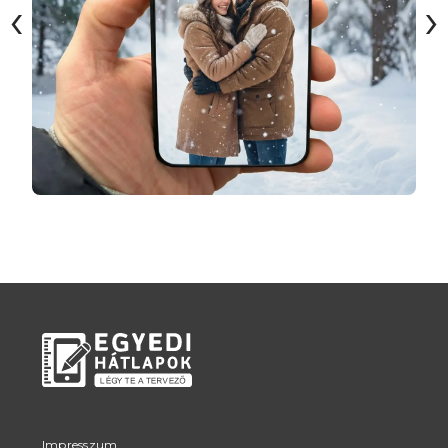
‹
›
Impresszum