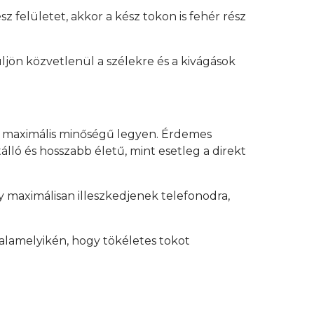
z felületet, akkor a kész tokon is fehér rész
üljön közvetlenül a szélekre és a kivágások
y maximális minőségű legyen. Érdemes
lló és hosszabb életű, mint esetleg a direkt
 maximálisan illeszkedjenek telefonodra,
alamelyikén, hogy tökéletes tokot