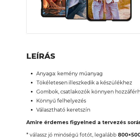
LEÍRÁS
Anyaga: kemény műanyag
Tökéletesen illeszkedik a készülékhez
Gombok, csatlakozók könnyen hozzáfér
Könnyű felhelyezés
Választható keretszín
Amire érdemes figyelned a tervezés sorá
* válassz jó minőségű fotót, legalább
800×500