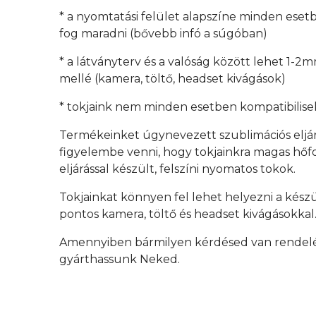
* a nyomtatási felület alapszíne minden esetb
fog maradni (bővebb infó a súgóban)
* a látványterv és a valóság között lehet 1-2
mellé (kamera, töltő, headset kivágások)
* tokjaink nem minden esetben kompatibilisek
Termékeinket úgynevezett szublimációs eljá
figyelembe venni, hogy tokjainkra magas hőfok
eljárással készült, felszíni nyomatos tokok.
Tokjainkat könnyen fel lehet helyezni a kész
pontos kamera, töltő és headset kivágásokkal
Amennyiben bármilyen kérdésed van rendelés 
gyárthassunk Neked.