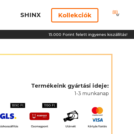
(0)
SHINX
Kollekciók
15.000 Forint felett ingyenes kiszállítás!
Termékeink gyártási ideje:
1-3 munkanap