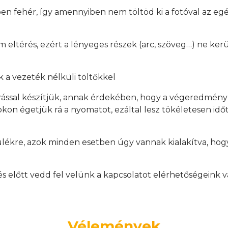
en fehér, így amennyiben nem töltöd ki a fotóval az egés
mm eltérés, ezért a lényeges részek (arc, szöveg…) ne ker
 a vezeték nélküli töltőkkel
rással készítjük, annak érdekében, hogy a végeredmén
on égetjük rá a nyomatot, ezáltal lesz tökéletesen időtá
ülékre, azok minden esetben úgy vannak kialakítva, hogy
.
előtt vedd fel velünk a kapcsolatot elérhetőségeink v
Vélemények