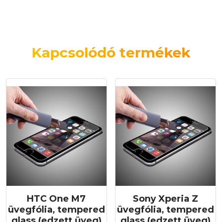
Kapcsolódó termékek
HTC One M7
Sony Xperia Z
üvegfólia, tempered
üvegfólia, tempered
glass (edzett üveg)
glass (edzett üveg)