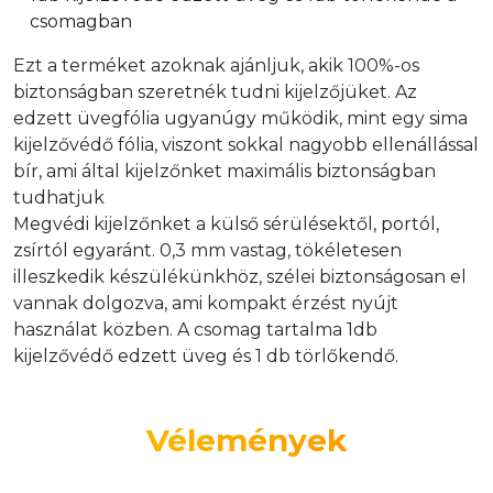
csomagban
Ezt a terméket azoknak ajánljuk, akik 100%-os
biztonságban szeretnék tudni kijelzőjüket. Az
edzett üvegfólia ugyanúgy működik, mint egy sima
kijelzővédő fólia, viszont sokkal nagyobb ellenállással
bír, ami által kijelzőnket maximális biztonságban
tudhatjuk
Megvédi kijelzőnket a külső sérülésektől, portól,
zsírtól egyaránt. 0,3 mm vastag, tökéletesen
illeszkedik készülékünkhöz, szélei biztonságosan el
vannak dolgozva, ami kompakt érzést nyújt
használat közben. A csomag tartalma 1db
kijelzővédő edzett üveg és 1 db törlőkendő.
Vélemények