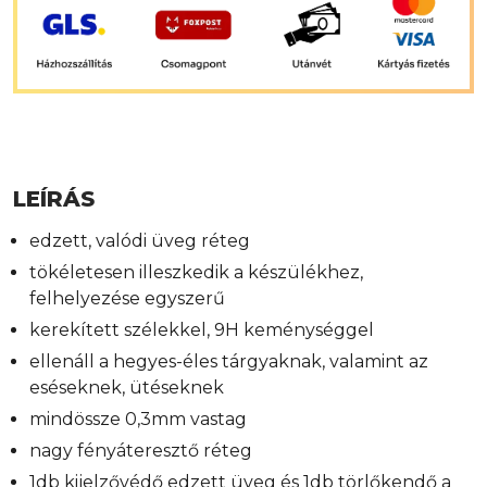
LEÍRÁS
edzett, valódi üveg réteg
tökéletesen illeszkedik a készülékhez,
felhelyezése egyszerű
kerekített szélekkel, 9H keménységgel
ellenáll a hegyes-éles tárgyaknak, valamint az
eséseknek, ütéseknek
mindössze 0,3mm vastag
nagy fényáteresztő réteg
1db kijelzővédő edzett üveg és 1db törlőkendő a