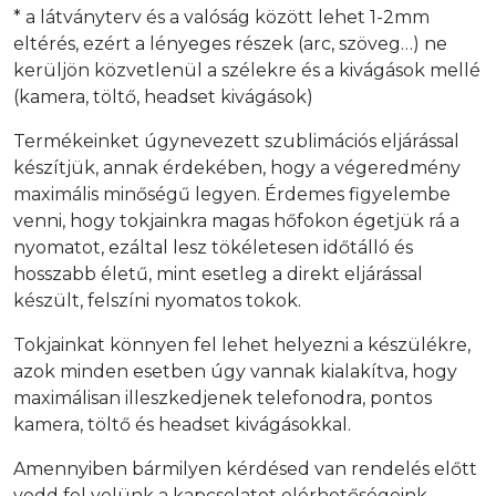
* a látványterv és a valóság között lehet 1-2mm
eltérés, ezért a lényeges részek (arc, szöveg…) ne
kerüljön közvetlenül a szélekre és a kivágások mellé
(kamera, töltő, headset kivágások)
Termékeinket úgynevezett szublimációs eljárással
készítjük, annak érdekében, hogy a végeredmény
maximális minőségű legyen. Érdemes figyelembe
venni, hogy tokjainkra magas hőfokon égetjük rá a
nyomatot, ezáltal lesz tökéletesen időtálló és
hosszabb életű, mint esetleg a direkt eljárással
készült, felszíni nyomatos tokok.
Tokjainkat könnyen fel lehet helyezni a készülékre,
azok minden esetben úgy vannak kialakítva, hogy
maximálisan illeszkedjenek telefonodra, pontos
kamera, töltő és headset kivágásokkal.
Amennyiben bármilyen kérdésed van rendelés előtt
vedd fel velünk a kapcsolatot elérhetőségeink