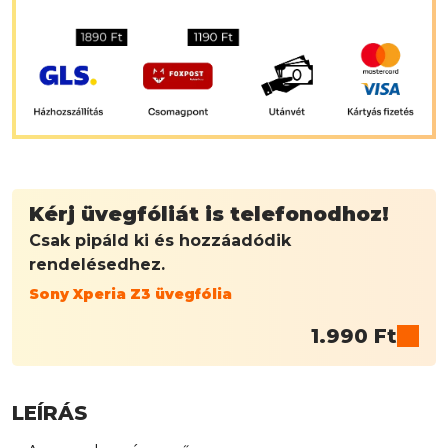
Kérj üvegfóliát is telefonodhoz!
Csak pipáld ki és hozzáadódik
rendelésedhez.
Sony Xperia Z3 üvegfólia
1.990
Ft
LEÍRÁS