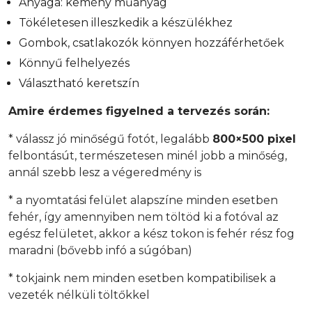
Anyaga: kemény műanyag
Tökéletesen illeszkedik a készülékhez
Gombok, csatlakozók könnyen hozzáférhetőek
Könnyű felhelyezés
Választható keretszín
Amire érdemes figyelned a tervezés során:
* válassz jó minőségű fotót, legalább
800×500 pixel
felbontásút, természetesen minél jobb a minőség,
annál szebb lesz a végeredmény is
* a nyomtatási felület alapszíne minden esetben
fehér, így amennyiben nem töltöd ki a fotóval az
egész felületet, akkor a kész tokon is fehér rész fog
maradni (bővebb infó a súgóban)
* tokjaink nem minden esetben kompatibilisek a
vezeték nélküli töltőkkel