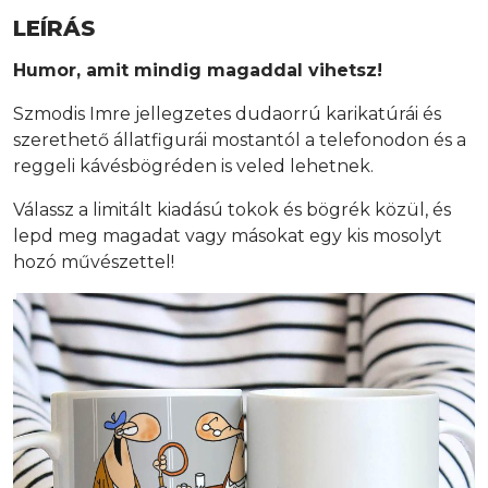
LEÍRÁS
Humor, amit mindig magaddal vihetsz!
Szmodis Imre jellegzetes dudaorrú karikatúrái és
szerethető állatfigurái mostantól a telefonodon és a
reggeli kávésbögréden is veled lehetnek.
Válassz a limitált kiadású tokok és bögrék közül, és
lepd meg magadat vagy másokat egy kis mosolyt
hozó művészettel!