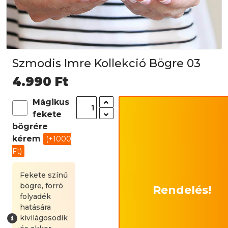
Szmodis Imre Kollekció Bögre 03
4.990
Ft
Mágikus
fekete
bögrére
kérem
(+1000
Ft)
Fekete színű
bögre, forró
Rendelés!
folyadék
hatására
kivilágosodik