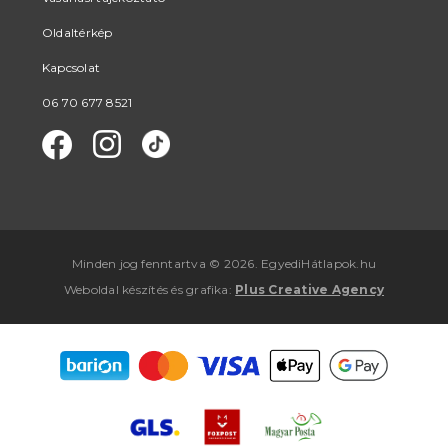
Oldaltérkép
Kapcsolat
06 70 677 8521
Minden jog fenntartva © 2026. EgyediHátlapok.hu
Weboldal készítés
és
grafika
:
Plus Creative Agency