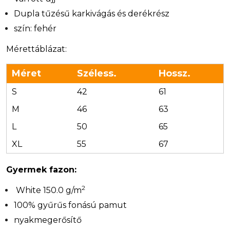
Dupla tűzésű karkivágás és derékrész
szín: fehér
Mérettáblázat:
Méret
Széless.
Hossz.
S
42
61
M
46
63
L
50
65
XL
55
67
Gyermek fazon:
2
White 150.0 g/m
100% gyűrűs fonású pamut
nyakmegerősítő