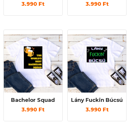
3.990
Ft
3.990
Ft
Bachelor Squad
Lány Fuckin Búcsú
3.990
Ft
3.990
Ft