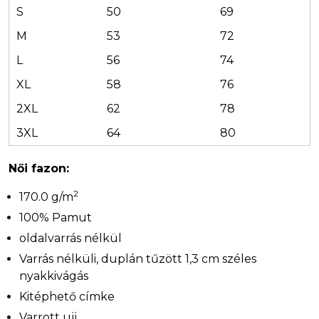
S
50
69
M
53
72
L
56
74
XL
58
76
2XL
62
78
3XL
64
80
Női fazon:
2
170.0 g/m
100% Pamut
oldalvarrás nélkül
Varrás nélküli, duplán tűzött 1,3 cm széles
nyakkivágás
Kitéphető címke
Varrott ujj