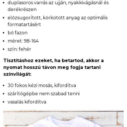
duplasoros varrás az ujján, nyakkivágásnál és
derékrészen
előzsugorított, körkötött anyag az optimális
formatartásért
bő fazon
méret: 98-164
szín: fehér
Tisztításhoz ezeket, ha betartod, akkor a
nyomat hosszú távon meg fogja tartani
színvilágát:
30 fokos kézi mosás, kifordítva
szárítógépbe nem szabad tenni
vasalás kifordítva