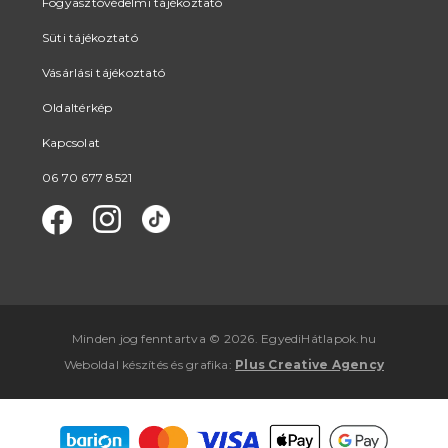
Fogyasztóvédelmi tájékoztató
Süti tájékoztató
Vásárlási tájékoztató
Oldaltérkép
Kapcsolat
06 70 677 8521
Minden jog fenntartva © 2026. EgyediHátlapok.hu
Weboldal készítés
és
grafika
:
Plus Creative Agency