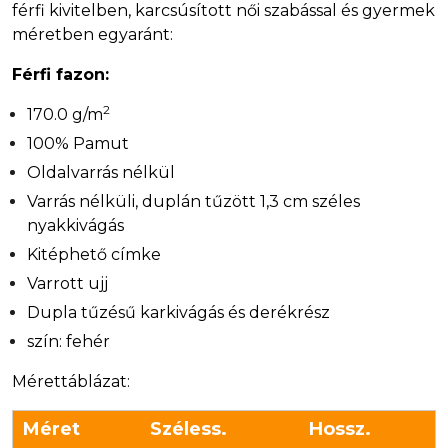
férfi kivitelben, karcsúsított női szabással és gyermek
méretben egyaránt:
Férfi fazon:
2
170.0 g/m
100% Pamut
Oldalvarrás nélkül
Varrás nélküli, duplán tűzött 1,3 cm széles
nyakkivágás
Kitéphető címke
Varrott ujj
Dupla tűzésű karkivágás és derékrész
szín: fehér
Mérettáblázat:
Méret
Széless.
Hossz.