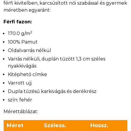
férfi kivitelben, karcsúsított női szabással és gyermek
méretben egyaránt:
Férfi fazon:
2
170.0 g/m
100% Pamut
Oldalvarrás nélkül
Varrás nélküli, duplán tűzött 1,3 cm széles
nyakkivágás
Kitéphető címke
Varrott ujj
Dupla tűzésű karkivágás és derékrész
szín: fehér
Mérettáblázat:
Méret
Széless.
Hossz.