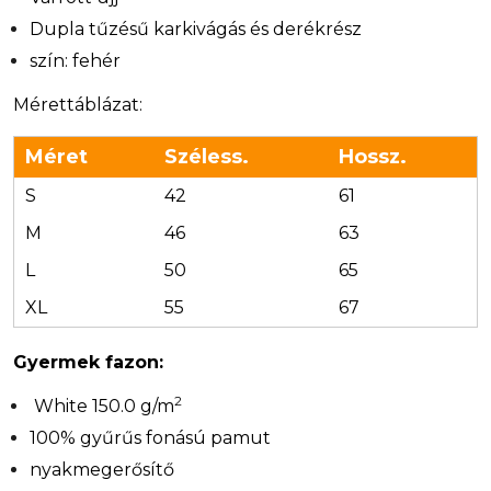
Dupla tűzésű karkivágás és derékrész
szín: fehér
Mérettáblázat:
Méret
Széless.
Hossz.
S
42
61
M
46
63
L
50
65
XL
55
67
Gyermek fazon:
2
White 150.0 g/m
100% gyűrűs fonású pamut
nyakmegerősítő