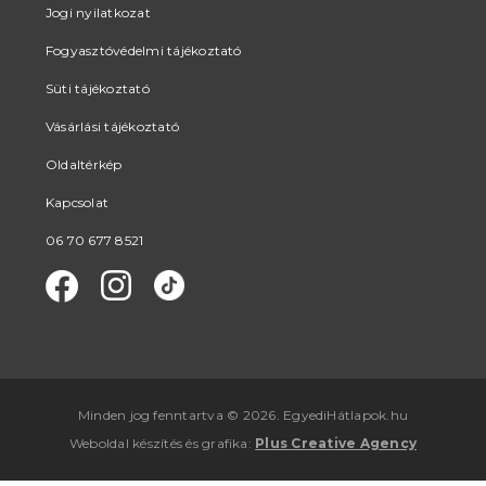
Jogi nyilatkozat
Fogyasztóvédelmi tájékoztató
Süti tájékoztató
Vásárlási tájékoztató
Oldaltérkép
Kapcsolat
06 70 677 8521
Minden jog fenntartva © 2026. EgyediHátlapok.hu
Weboldal készítés
és
grafika
:
Plus Creative Agency