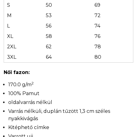
S
50
69
M
53
72
L
56
74
XL
58
76
2XL
62
78
3XL
64
80
Női fazon:
2
170.0 g/m
100% Pamut
oldalvarrás nélkül
Varrás nélküli, duplán tűzött 1,3 cm széles
nyakkivágás
Kitéphető címke
Varrott ujj