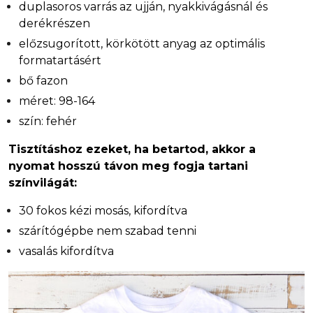
duplasoros varrás az ujján, nyakkivágásnál és
derékrészen
előzsugorított, körkötött anyag az optimális
formatartásért
bő fazon
méret: 98-164
szín: fehér
Tisztításhoz ezeket, ha betartod, akkor a
nyomat hosszú távon meg fogja tartani
színvilágát:
30 fokos kézi mosás, kifordítva
szárítógépbe nem szabad tenni
vasalás kifordítva