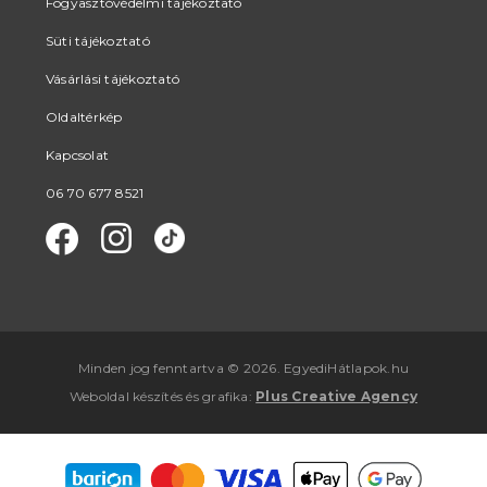
Fogyasztóvédelmi tájékoztató
Süti tájékoztató
Vásárlási tájékoztató
Oldaltérkép
Kapcsolat
06 70 677 8521
Minden jog fenntartva © 2026. EgyediHátlapok.hu
Weboldal készítés
és
grafika
:
Plus Creative Agency