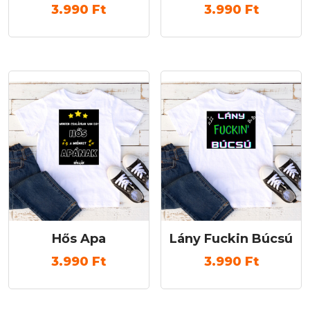
3.990
Ft
3.990
Ft
Hős Apa
Lány Fuckin Búcsú
3.990
Ft
3.990
Ft