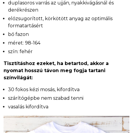
duplasoros varrás az ujján, nyakkivágásnál és
derékrészen
előzsugorított, körkötött anyag az optimális
formatartásért
bő fazon
méret: 98-164
szín: fehér
Tisztításhoz ezeket, ha betartod, akkor a
nyomat hosszú távon meg fogja tartani
színvilágát:
30 fokos kézi mosás, kifordítva
szárítógépbe nem szabad tenni
vasalás kifordítva