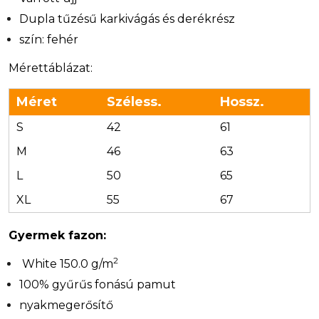
Dupla tűzésű karkivágás és derékrész
szín: fehér
Mérettáblázat:
Méret
Széless.
Hossz.
S
42
61
M
46
63
L
50
65
XL
55
67
Gyermek fazon:
2
White 150.0 g/m
100% gyűrűs fonású pamut
nyakmegerősítő