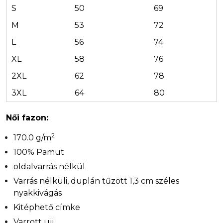
S
50
69
M
53
72
L
56
74
XL
58
76
2XL
62
78
3XL
64
80
Női fazon:
2
170.0 g/m
100% Pamut
oldalvarrás nélkül
Varrás nélküli, duplán tűzött 1,3 cm széles
nyakkivágás
Kitéphető címke
Varrott ujj