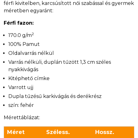
férfi kivitelben, karcsúsított női szabással és gyermek
méretben egyaránt:
Férfi fazon:
2
170.0 g/m
100% Pamut
Oldalvarrás nélkül
Varrás nélküli, duplán tűzött 1,3 cm széles
nyakkivágás
Kitéphető címke
Varrott ujj
Dupla tűzésű karkivágás és derékrész
szín: fehér
Mérettáblázat:
Méret
Széless.
Hossz.