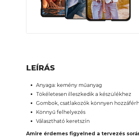
LEÍRÁS
Anyaga: kemény műanyag
Tökéletesen illeszkedik a készülékhez
Gombok, csatlakozók könnyen hozzáfér
Könnyű felhelyezés
Választható keretszín
Amire érdemes figyelned a tervezés sorá