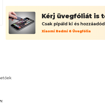
Kérj üvegfóliát is
Csak pipáld ki és hozzáadó
Xiaomi Redmi 6 Üvegfólia
hetőek
n: