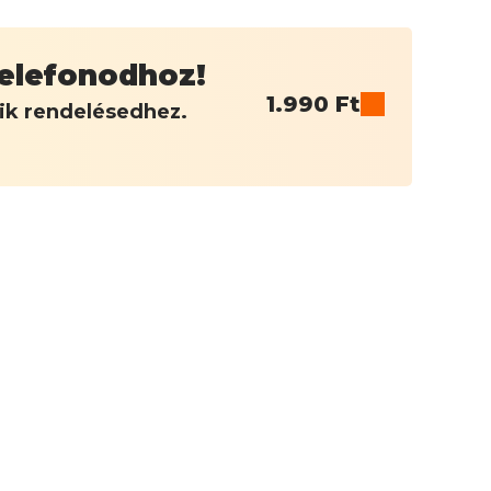
 telefonodhoz!
1.990
Ft
dik rendelésedhez.