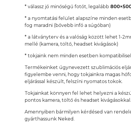
* válassz jó minőségű fotót, legalább
800×500
* a nyomtatási felület alapszíne minden esetb
fog maradni (bővebb infó a súgóban)
* a látványterv és a valóság között lehet 1-2
mellé (kamera, töltő, headset kivágások)
* tokjaink nem minden esetben kompatibilisek
Termékeinket úgynevezett szublimációs eljá
figyelembe venni, hogy tokjainkra magas hőfok
eljárással készült, felszíni nyomatos tokok.
Tokjainkat könnyen fel lehet helyezni a kész
pontos kamera, töltő és headset kivágásokkal
Amennyiben bármilyen kérdésed van rendelés 
gyárthassunk Neked.