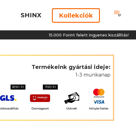
(0)
SHINX
Kollekciók
15.000 Forint felett ingyenes kiszállítás!
Termékeink gyártási ideje:
1-3 munkanap