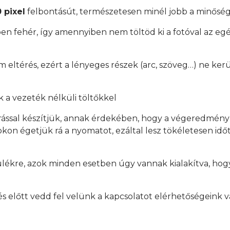
 pixel
felbontásút, természetesen minél jobb a minőség
en fehér, így amennyiben nem töltöd ki a fotóval az egés
mm eltérés, ezért a lényeges részek (arc, szöveg…) ne ker
 a vezeték nélküli töltőkkel
rással készítjük, annak érdekében, hogy a végeredmén
on égetjük rá a nyomatot, ezáltal lesz tökéletesen időtá
ülékre, azok minden esetben úgy vannak kialakítva, hogy
.
előtt vedd fel velünk a kapcsolatot elérhetőségeink v