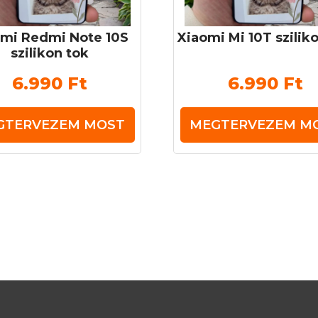
omi Redmi Note 10S
Xiaomi Mi 10T szilik
szilikon tok
6.990
Ft
6.990
Ft
GTERVEZEM MOST
MEGTERVEZEM M