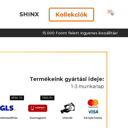
(0)
SHINX
Kollekciók
15.000 Forint felett ingyenes kiszállítás!
Termékeink gyártási ideje:
1-3 munkanap