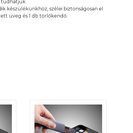
an tudhatjuk
edik készülékünkhöz, szélei biztonságosan el
ett üveg és 1 db törlőkendő.