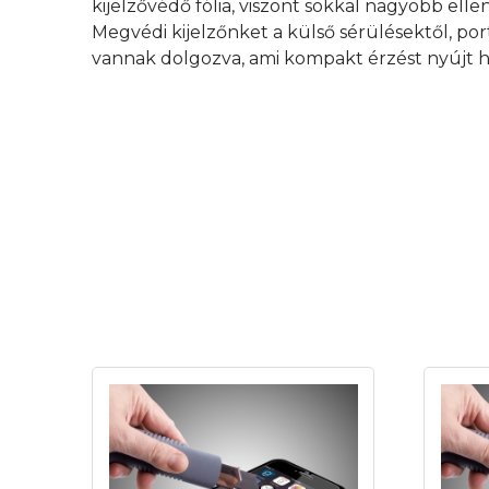
kijelzővédő fólia, viszont sokkal nagyobb elle
Megvédi kijelzőnket a külső sérülésektől, por
vannak dolgozva, ami kompakt érzést nyújt h