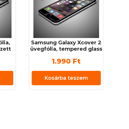
lia,
Samsung Galaxy Xcover 2
zett
üvegfólia, tempered glass
H
(edzett üveg) 0,3 mm 9H
1.990
Ft
m
Kosárba teszem