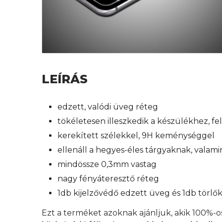
LEÍRÁS
edzett, valódi üveg réteg
tökéletesen illeszkedik a készülékhez, f
kerekített szélekkel, 9H keménységgel
ellenáll a hegyes-éles tárgyaknak, valam
mindössze 0,3mm vastag
nagy fényáteresztő réteg
1db kijelzővédő edzett üveg és 1db törl
Ezt a terméket azoknak ajánljuk, akik 100%-o