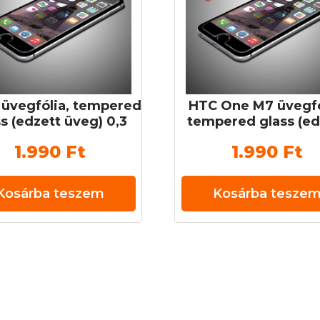
 üvegfólia, tempered
HTC One M7 üvegfó
s (edzett üveg) 0,3
tempered glass (ed
mm 9H
üveg) 0,3 mm 9
1.990
Ft
1.990
Ft
Kosárba teszem
Kosárba tesze