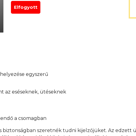
Elfogyott
elhelyezése egyszerű
int az eséseknek, ütéseknek
őkendő a csomagban
s biztonságban szeretnék tudni kijelzőjüket. Az edzett