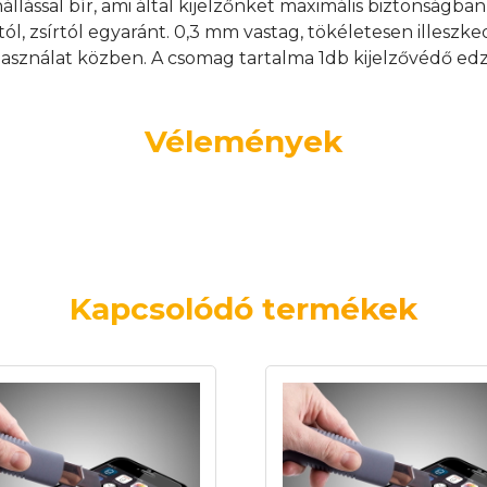
nállással bír, ami által kijelzőnket maximális biztonságb
tól, zsírtól egyaránt. 0,3 mm vastag, tökéletesen illeszk
asználat közben. A csomag tartalma 1db kijelzővédő edz
Vélemények
Kapcsolódó termékek