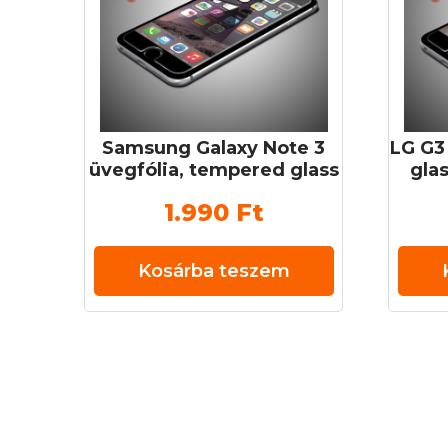
Samsung Galaxy Note 3
LG G3
üvegfólia, tempered glass
glas
(edzett üveg) 0,3 mm 9H
1.990
Ft
Kosárba teszem