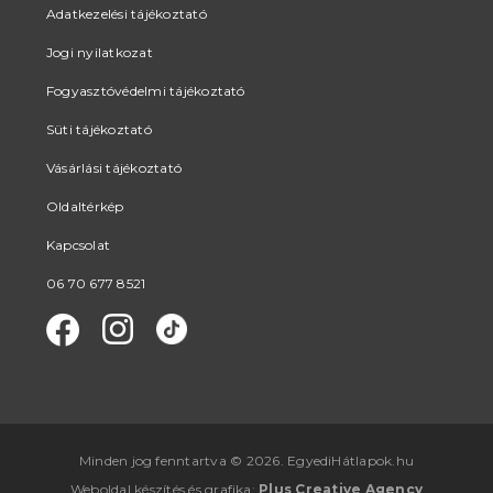
Adatkezelési tájékoztató
Jogi nyilatkozat
Fogyasztóvédelmi tájékoztató
Süti tájékoztató
Vásárlási tájékoztató
Oldaltérkép
Kapcsolat
06 70 677 8521
Minden jog fenntartva © 2026. EgyediHátlapok.hu
Weboldal készítés
és
grafika
:
Plus Creative Agency