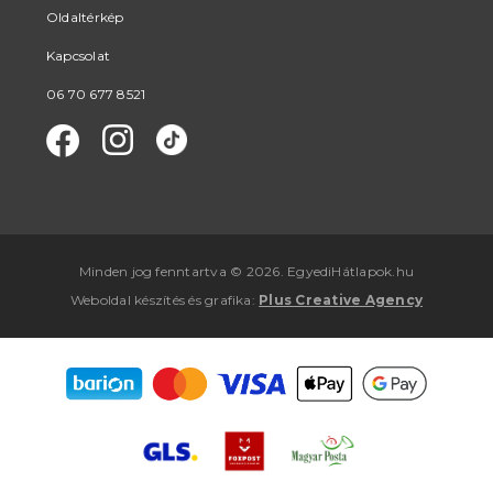
Oldaltérkép
Kapcsolat
06 70 677 8521
Minden jog fenntartva © 2026. EgyediHátlapok.hu
Weboldal készítés
és
grafika
:
Plus Creative Agency