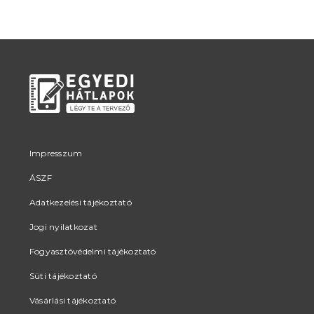
változatok
a
a
termékoldalon
termékoldalon
választhatók
választhatók
ki
ki
Impresszum
ÁSZF
Adatkezelési tájékoztató
Jogi nyilatkozat
Fogyasztóvédelmi tájékoztató
Süti tájékoztató
Vásárlási tájékoztató