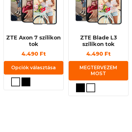
ZTE Axon 7 szilikon
ZTE Blade L3
tok
szilikon tok
4.490
Ft
4.490
Ft
Opciók választása
MEGTERVEZEM
MOST
Ennek
Ennek
a
a
terméknek
terméknek
több
több
variációja
variációja
van.
van.
A
A
változatok