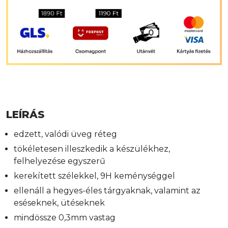
LEÍRÁS
edzett, valódi üveg réteg
tökéletesen illeszkedik a készülékhez,
felhelyezése egyszerű
kerekített szélekkel, 9H keménységgel
ellenáll a hegyes-éles tárgyaknak, valamint az
eséseknek, ütéseknek
mindössze 0,3mm vastag