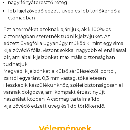
nagy fényáteresztő réteg
1db kijelzővédő edzett üveg és 1db törlőkendő a
csomagban
Ezt a terméket azoknak ajánljuk, akik 100%-os
biztonságban szeretnék tudni kijelzőjüket. Az
edzett üvegfólia ugyanúgy működik, mint egy sima
kijelzővédő fólia, viszont sokkal nagyobb ellenállással
bír, ami által kijelzőnket maximális biztonságban
tudhatjuk
Megvédi kijelzőnket a külső sérülésektől, portól,
zsírtól egyaránt. 0,3 mm vastag, tökéletesen
illeszkedik készülékünkhöz, szélei biztonságosan el
vannak dolgozva, ami kompakt érzést nyújt
használat közben. A csomag tartalma 1db
kijelzővédő edzett üveg és 1 db törlőkendő.
Vélemények