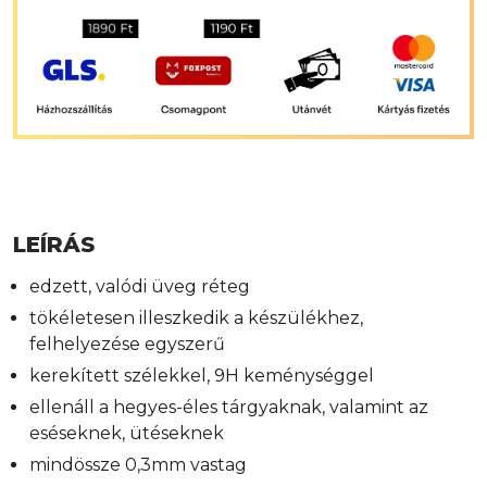
LEÍRÁS
edzett, valódi üveg réteg
tökéletesen illeszkedik a készülékhez,
felhelyezése egyszerű
kerekített szélekkel, 9H keménységgel
ellenáll a hegyes-éles tárgyaknak, valamint az
eséseknek, ütéseknek
mindössze 0,3mm vastag