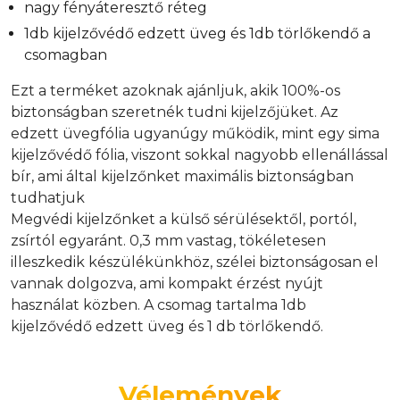
nagy fényáteresztő réteg
1db kijelzővédő edzett üveg és 1db törlőkendő a
csomagban
Ezt a terméket azoknak ajánljuk, akik 100%-os
biztonságban szeretnék tudni kijelzőjüket. Az
edzett üvegfólia ugyanúgy működik, mint egy sima
kijelzővédő fólia, viszont sokkal nagyobb ellenállással
bír, ami által kijelzőnket maximális biztonságban
tudhatjuk
Megvédi kijelzőnket a külső sérülésektől, portól,
zsírtól egyaránt. 0,3 mm vastag, tökéletesen
illeszkedik készülékünkhöz, szélei biztonságosan el
vannak dolgozva, ami kompakt érzést nyújt
használat közben. A csomag tartalma 1db
kijelzővédő edzett üveg és 1 db törlőkendő.
Vélemények