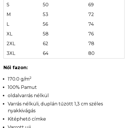
S
50
69
M
53
72
L
56
74
XL
58
76
2XL
62
78
3XL
64
80
Női fazon:
2
170.0 g/m
100% Pamut
oldalvarrás nélkül
Varrás nélküli, duplán tűzött 1,3 cm széles
nyakkivágás
Kitéphető címke
Varrott ujj