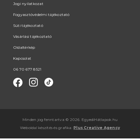
Jogi nyilatkozat
Fogyasztóvédelmi tájékoztató
Süti tájékoztató
Vásárlási tájékoztató
Oldaltérkép
Kapcsolat
06 70 677 8521
Minden jog fenntartva © 2026. EgyediHátlapok.hu
Weboldal készítés
és
grafika
:
Plus Creative Agency