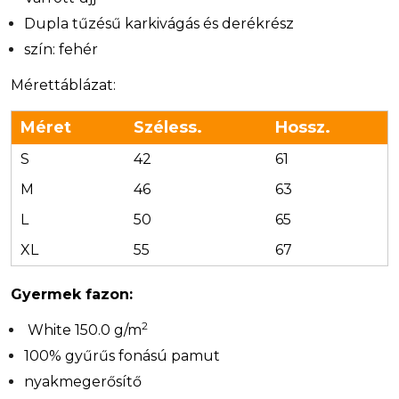
Dupla tűzésű karkivágás és derékrész
szín: fehér
Mérettáblázat:
Méret
Széless.
Hossz.
S
42
61
M
46
63
L
50
65
XL
55
67
Gyermek fazon:
2
White 150.0 g/m
100% gyűrűs fonású pamut
nyakmegerősítő