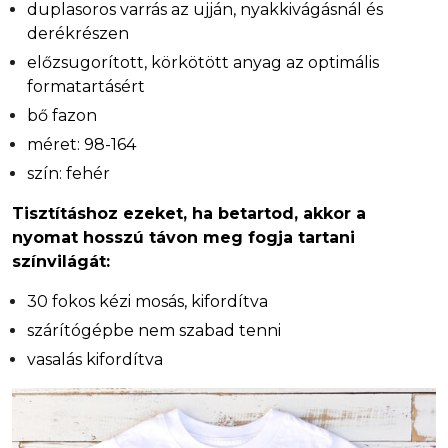
duplasoros varrás az ujján, nyakkivágásnál és
derékrészen
előzsugorított, körkötött anyag az optimális
formatartásért
bő fazon
méret: 98-164
szín: fehér
Tisztításhoz ezeket, ha betartod, akkor a
nyomat hosszú távon meg fogja tartani
színvilágát:
30 fokos kézi mosás, kifordítva
szárítógépbe nem szabad tenni
vasalás kifordítva