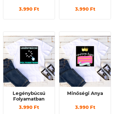
3.990
Ft
3.990
Ft
Legénybúcsú
Minőségi Anya
Folyamatban
3.990
Ft
3.990
Ft