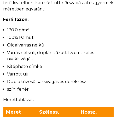
férfi kivitelben, karcsúsított női szabással és gyermek
méretben egyaránt:
Férfi fazon:
2
170.0 g/m
100% Pamut
Oldalvarrás nélkül
Varrás nélküli, duplán tűzött 1,3 cm széles
nyakkivágás
Kitéphető címke
Varrott ujj
Dupla tűzésű karkivágás és derékrész
szín: fehér
Mérettáblázat:
Méret
Széless.
Hossz.