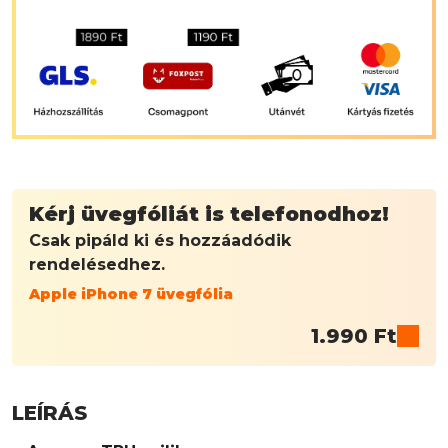
Kérj üvegfóliát is telefonodhoz!
Csak pipáld ki és hozzáadódik
rendelésedhez.
Apple iPhone 7 üvegfólia
1.990
Ft
LEÍRÁS