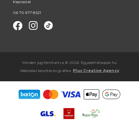
Kapcsolat
06 70 677 8521
Minden jog fenntartva © 2026. EgyediHátlapok.hu
Weboldal készítés
és
grafika
:
Plus Creative Agency