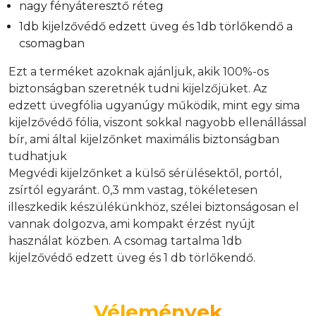
nagy fényáteresztő réteg
1db kijelzővédő edzett üveg és 1db törlőkendő a
csomagban
Ezt a terméket azoknak ajánljuk, akik 100%-os
biztonságban szeretnék tudni kijelzőjüket. Az
edzett üvegfólia ugyanúgy működik, mint egy sima
kijelzővédő fólia, viszont sokkal nagyobb ellenállással
bír, ami által kijelzőnket maximális biztonságban
tudhatjuk
Megvédi kijelzőnket a külső sérülésektől, portól,
zsírtól egyaránt. 0,3 mm vastag, tökéletesen
illeszkedik készülékünkhöz, szélei biztonságosan el
vannak dolgozva, ami kompakt érzést nyújt
használat közben. A csomag tartalma 1db
kijelzővédő edzett üveg és 1 db törlőkendő.
Vélemények