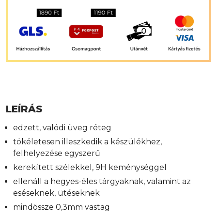
LEÍRÁS
edzett, valódi üveg réteg
tökéletesen illeszkedik a készülékhez,
felhelyezése egyszerű
kerekített szélekkel, 9H keménységgel
ellenáll a hegyes-éles tárgyaknak, valamint az
eséseknek, ütéseknek
mindössze 0,3mm vastag