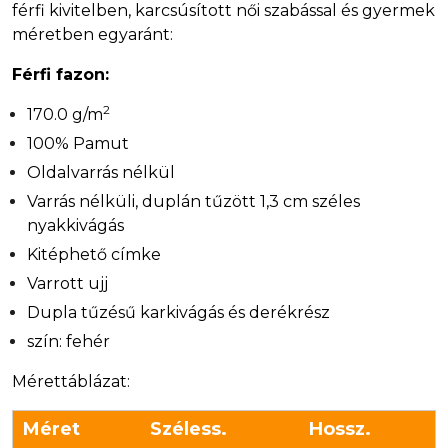
férfi kivitelben, karcsúsított női szabással és gyermek
méretben egyaránt:
Férfi fazon:
2
170.0 g/m
100% Pamut
Oldalvarrás nélkül
Varrás nélküli, duplán tűzött 1,3 cm széles
nyakkivágás
Kitéphető címke
Varrott ujj
Dupla tűzésű karkivágás és derékrész
szín: fehér
Mérettáblázat:
Méret
Széless.
Hossz.