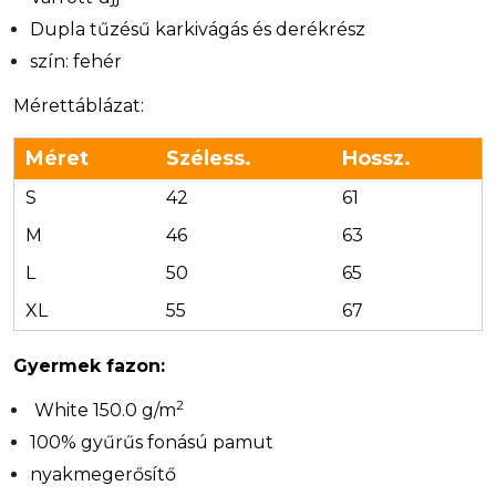
Dupla tűzésű karkivágás és derékrész
szín: fehér
Mérettáblázat:
Méret
Széless.
Hossz.
S
42
61
M
46
63
L
50
65
XL
55
67
Gyermek fazon:
2
White 150.0 g/m
100% gyűrűs fonású pamut
nyakmegerősítő