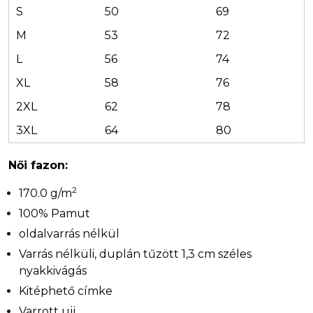
S
50
69
M
53
72
L
56
74
XL
58
76
2XL
62
78
3XL
64
80
Női fazon:
2
170.0 g/m
100% Pamut
oldalvarrás nélkül
Varrás nélküli, duplán tűzött 1,3 cm széles
nyakkivágás
Kitéphető címke
Varrott ujj