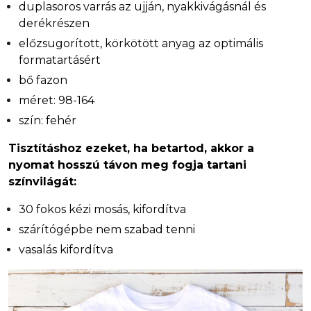
duplasoros varrás az ujján, nyakkivágásnál és
derékrészen
előzsugorított, körkötött anyag az optimális
formatartásért
bő fazon
méret: 98-164
szín: fehér
Tisztításhoz ezeket, ha betartod, akkor a
nyomat hosszú távon meg fogja tartani
színvilágát:
30 fokos kézi mosás, kifordítva
szárítógépbe nem szabad tenni
vasalás kifordítva