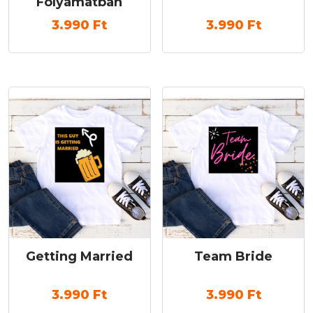
Folyamatban
3.990
Ft
3.990
Ft
Getting Married
Team Bride
3.990
Ft
3.990
Ft