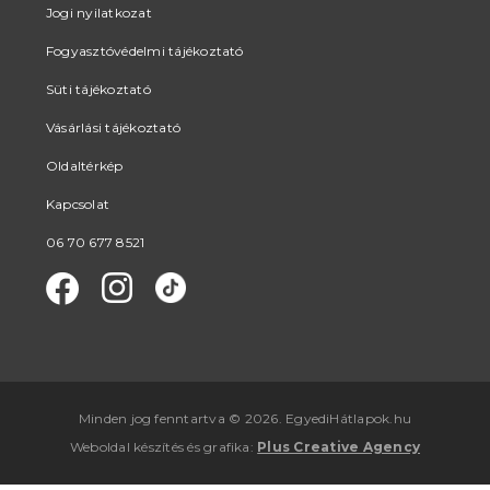
Jogi nyilatkozat
Fogyasztóvédelmi tájékoztató
Süti tájékoztató
Vásárlási tájékoztató
Oldaltérkép
Kapcsolat
06 70 677 8521
Minden jog fenntartva © 2026. EgyediHátlapok.hu
Weboldal készítés
és
grafika
:
Plus Creative Agency