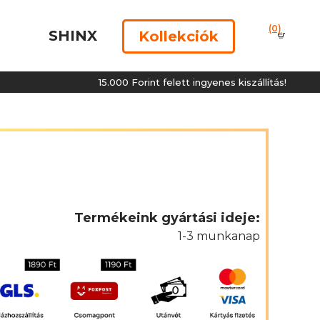
(0)
SHINX
Kollekciók
15.000 Forint felett ingyenes kiszállítás!
Termékeink gyártási ideje:
1-3 munkanap