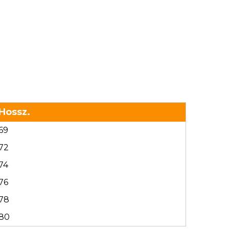
Hossz.
69
72
74
76
78
80