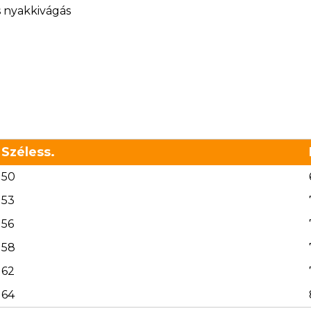
s nyakkivágás
Széless.
50
53
56
58
62
64