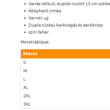
Varrás nélküli, duplán tűzött 1,3 cm széle
Kitéphető címke
Varrott ujj
Dupla tűzésű karkivágás és derékrész
szín: fehér
Mérettáblázat:
Méret
S
M
L
XL
2XL
3XL