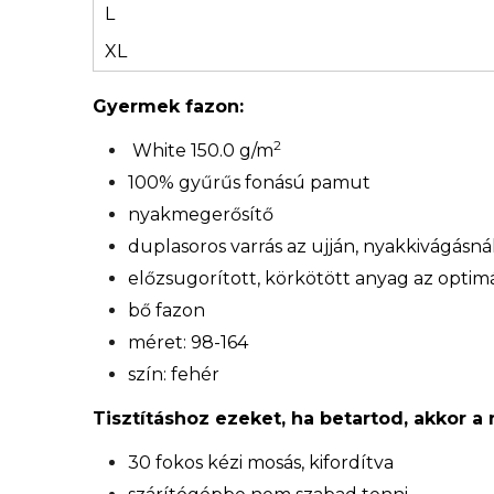
L
XL
Gyermek fazon:
2
White 150.0 g/m
100% gyűrűs fonású pamut
nyakmegerősítő
duplasoros varrás az ujján, nyakkivágásn
előzsugorított, körkötött anyag az optimá
bő fazon
méret: 98-164
szín: fehér
Tisztításhoz ezeket, ha betartod, akkor a
30 fokos kézi mosás, kifordítva