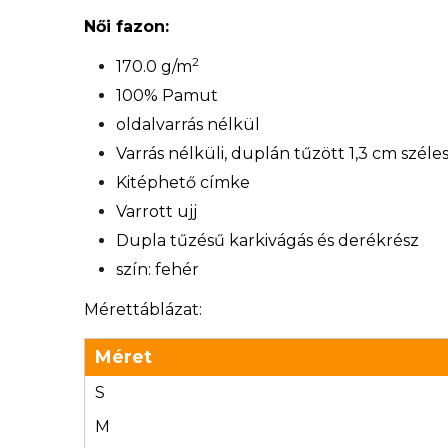
Női fazon:
2
170.0 g/m
100% Pamut
oldalvarrás nélkül
Varrás nélküli, duplán tűzött 1,3 cm széle
Kitéphető címke
Varrott ujj
Dupla tűzésű karkivágás és derékrész
szín: fehér
Mérettáblázat:
Méret
S
M