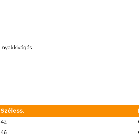
s nyakkivágás
Széless.
42
46