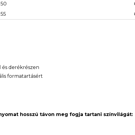
50
55
ál és derékrészen
lis formatartásért
 nyomat hosszú távon meg fogja tartani színvilágát: