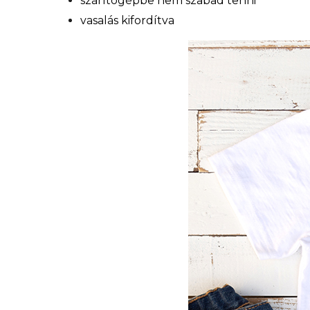
szárítógépbe nem szabad tenni
vasalás kifordítva