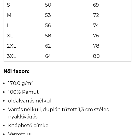
S
50
69
M
53
72
L
56
74
XL
58
76
2XL
62
78
3XL
64
80
Női fazon:
2
170.0 g/m
100% Pamut
oldalvarrás nélkül
Varrás nélküli, duplán tűzött 1,3 cm széles
nyakkivágás
Kitéphető címke
Varrott ujj