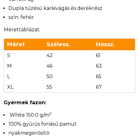
Dupla tűzésű karkivágás és derékrész
szín: fehér
Mérettáblázat:
Méret
Széless.
Hossz.
S
42
61
M
46
63
L
50
65
XL
55
67
Gyermek fazon:
2
White 150.0 g/m
100% gyűrűs fonású pamut
nyakmegerősítő