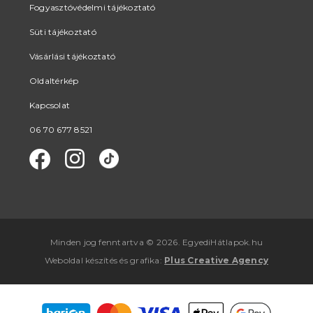
Fogyasztóvédelmi tájékoztató
Süti tájékoztató
Vásárlási tájékoztató
Oldaltérkép
Kapcsolat
06 70 677 8521
Minden jog fenntartva © 2026. EgyediHátlapok.hu
Weboldal készítés
és
grafika
:
Plus Creative Agency