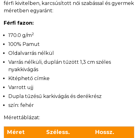
férfi kivitelben, karcsúsított női szabással és gyermek
méretben egyaránt:
Férfi fazon:
2
170.0 g/m
100% Pamut
Oldalvarrás nélkül
Varrás nélküli, duplán tűzött 1,3 cm széles
nyakkivágás
Kitéphető címke
Varrott ujj
Dupla tűzésű karkivágás és derékrész
szín: fehér
Mérettáblázat:
Méret
Széless.
Hossz.