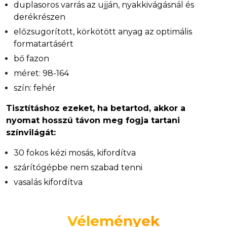
duplasoros varrás az ujján, nyakkivágásnál és
derékrészen
előzsugorított, körkötött anyag az optimális
formatartásért
bő fazon
méret: 98-164
szín: fehér
Tisztításhoz ezeket, ha betartod, akkor a
nyomat hosszú távon meg fogja tartani
színvilágát:
30 fokos kézi mosás, kifordítva
szárítógépbe nem szabad tenni
vasalás kifordítva
Vélemények