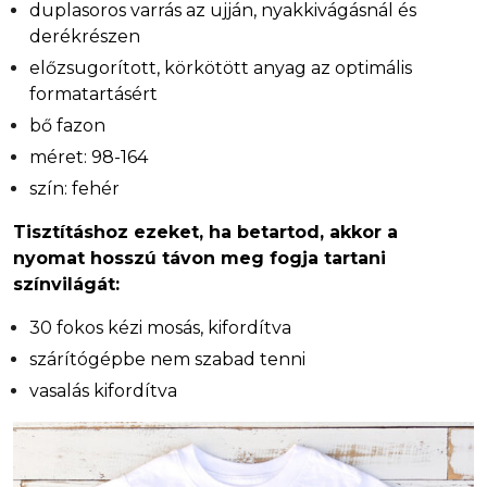
duplasoros varrás az ujján, nyakkivágásnál és
derékrészen
előzsugorított, körkötött anyag az optimális
formatartásért
bő fazon
méret: 98-164
szín: fehér
Tisztításhoz ezeket, ha betartod, akkor a
nyomat hosszú távon meg fogja tartani
színvilágát:
30 fokos kézi mosás, kifordítva
szárítógépbe nem szabad tenni
vasalás kifordítva