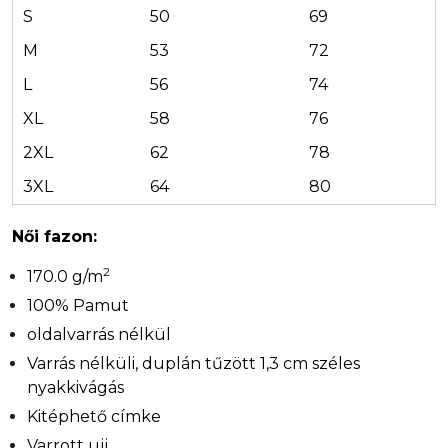
S
50
69
M
53
72
L
56
74
XL
58
76
2XL
62
78
3XL
64
80
Női fazon:
2
170.0 g/m
100% Pamut
oldalvarrás nélkül
Varrás nélküli, duplán tűzött 1,3 cm széles
nyakkivágás
Kitéphető címke
Varrott ujj