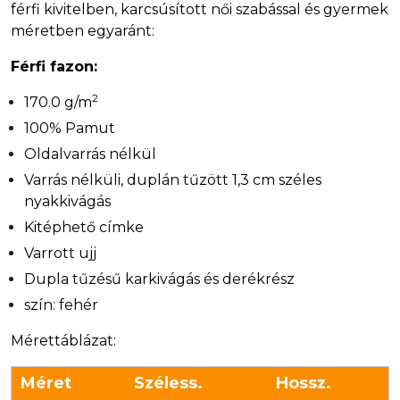
férfi kivitelben, karcsúsított női szabással és gyermek
méretben egyaránt:
Férfi fazon:
2
170.0 g/m
100% Pamut
Oldalvarrás nélkül
Varrás nélküli, duplán tűzött 1,3 cm széles
nyakkivágás
Kitéphető címke
Varrott ujj
Dupla tűzésű karkivágás és derékrész
szín: fehér
Mérettáblázat:
Méret
Széless.
Hossz.