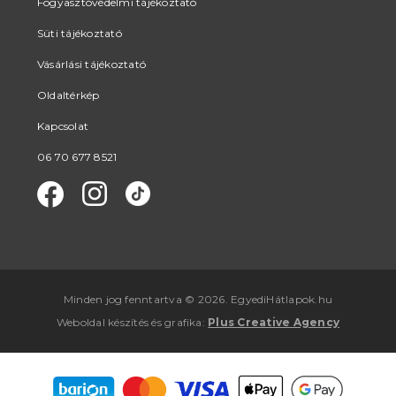
Fogyasztóvédelmi tájékoztató
Süti tájékoztató
Vásárlási tájékoztató
Oldaltérkép
Kapcsolat
06 70 677 8521
Minden jog fenntartva © 2026. EgyediHátlapok.hu
Weboldal készítés
és
grafika
:
Plus Creative Agency