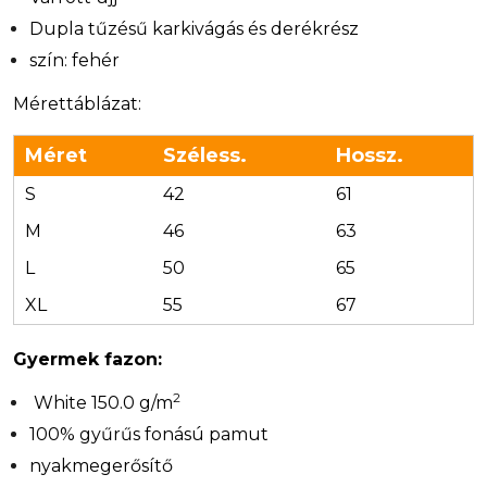
Dupla tűzésű karkivágás és derékrész
szín: fehér
Mérettáblázat:
Méret
Széless.
Hossz.
S
42
61
M
46
63
L
50
65
XL
55
67
Gyermek fazon:
2
White 150.0 g/m
100% gyűrűs fonású pamut
nyakmegerősítő