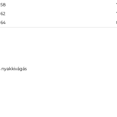
58
62
64
s nyakkivágás