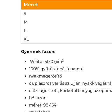
Méret
S
M
L
XL
Gyermek fazon:
2
White 150.0 g/m
100% gyűrűs fonású pamut
nyakmegerősítő
duplasoros varrás az ujján, nyakkivágásn
előzsugorított, körkötött anyag az optimá
bő fazon
méret: 98-164