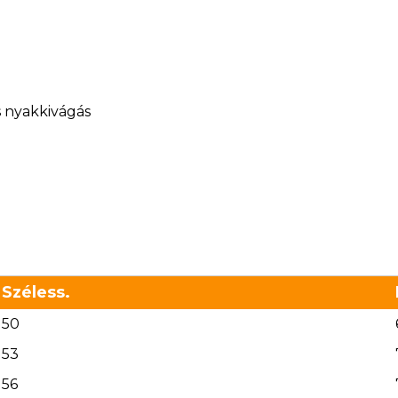
s nyakkivágás
Széless.
50
53
56