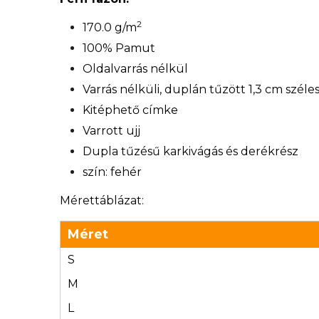
2
170.0 g/m
100% Pamut
Oldalvarrás nélkül
Varrás nélküli, duplán tűzött 1,3 cm széle
Kitéphető címke
Varrott ujj
Dupla tűzésű karkivágás és derékrész
szín: fehér
Mérettáblázat:
Méret
S
M
L