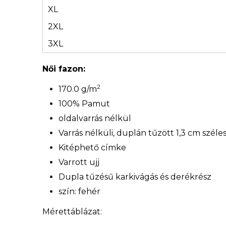
XL
2XL
3XL
Női fazon:
2
170.0 g/m
100% Pamut
oldalvarrás nélkül
Varrás nélküli, duplán tűzött 1,3 cm széle
Kitéphető címke
Varrott ujj
Dupla tűzésű karkivágás és derékrész
szín: fehér
Mérettáblázat: