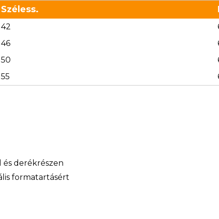
Széless.
42
46
50
55
ál és derékrészen
lis formatartásért