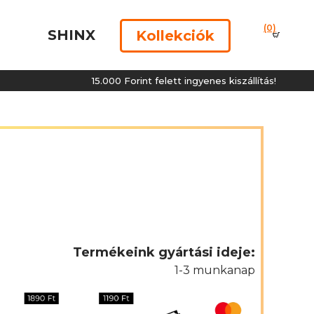
(0)
SHINX
Kollekciók
15.000 Forint felett ingyenes kiszállítás!
Termékeink gyártási ideje:
1-3 munkanap