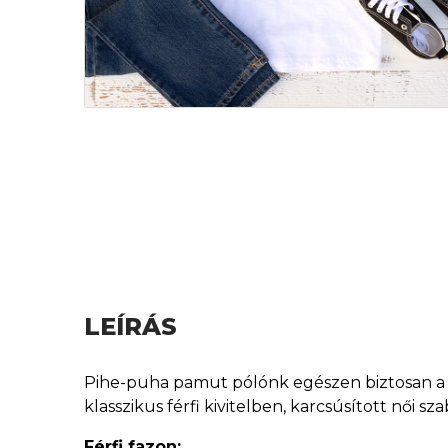
LEÍRÁS
Pihe-puha pamut pólónk egészen biztosan a ke
klasszikus férfi kivitelben, karcsúsított női 
Férfi fazon: