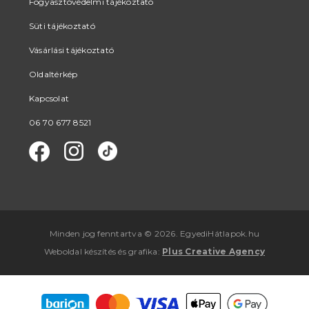
Fogyasztóvédelmi tájékoztató
Süti tájékoztató
Vásárlási tájékoztató
Oldaltérkép
Kapcsolat
06 70 677 8521
Minden jog fenntartva © 2026. EgyediHátlapok.hu
Weboldal készítés
és
grafika
:
Plus Creative Agency