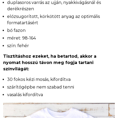
duplasoros varrás az ujján, nyakkivágásnál és
derékrészen
előzsugorított, körkötött anyag az optimális
formatartásért
bő fazon
méret: 98-164
szín: fehér
Tisztításhoz ezeket, ha betartod, akkor a
nyomat hosszú távon meg fogja tartani
színvilágát:
30 fokos kézi mosás, kifordítva
szárítógépbe nem szabad tenni
vasalás kifordítva