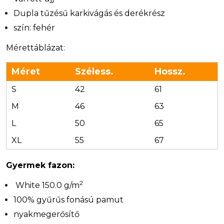
Dupla tűzésű karkivágás és derékrész
szín: fehér
Mérettáblázat:
Méret
Széless.
Hossz.
S
42
61
M
46
63
L
50
65
XL
55
67
Gyermek fazon:
2
White 150.0 g/m
100% gyűrűs fonású pamut
nyakmegerősítő