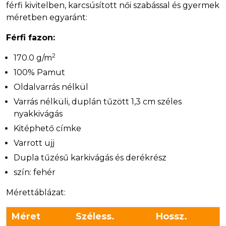
férfi kivitelben, karcsúsított női szabással és gyermek
méretben egyaránt:
Férfi fazon:
2
170.0 g/m
100% Pamut
Oldalvarrás nélkül
Varrás nélküli, duplán tűzött 1,3 cm széles
nyakkivágás
Kitéphető címke
Varrott ujj
Dupla tűzésű karkivágás és derékrész
szín: fehér
Mérettáblázat:
Méret
Széless.
Hossz.