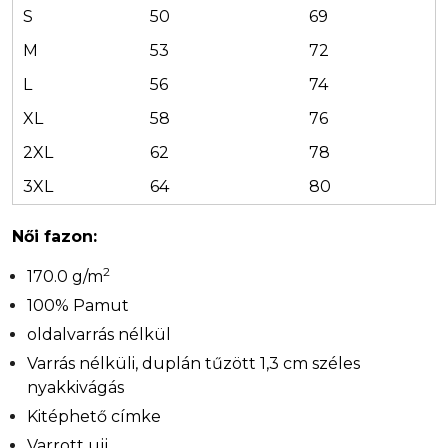
S
50
69
M
53
72
L
56
74
XL
58
76
2XL
62
78
3XL
64
80
Női fazon:
2
170.0 g/m
100% Pamut
oldalvarrás nélkül
Varrás nélküli, duplán tűzött 1,3 cm széles
nyakkivágás
Kitéphető címke
Varrott ujj