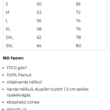
S
50
69
M
53
72
L
56
74
XL
58
76
2XL
62
78
3XL
64
80
Női fazon:
2
170.0 g/m
100% Pamut
oldalvarrás nélkül
Varrás nélküli, duplán tűzött 1,3 cm széles
nyakkivágás
Kitéphető címke
Varrott ujj