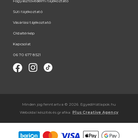
Fogyasztóvédelmi tájékoztató
Süti tájékoztató
Vásárlási tájékoztató
Oldaltérkép
Kapcsolat
06 70 677 8521
Minden jog fenntartva © 2026. EgyediHátlapok.hu
Weboldal készítés
és
grafika
:
Plus Creative Agency