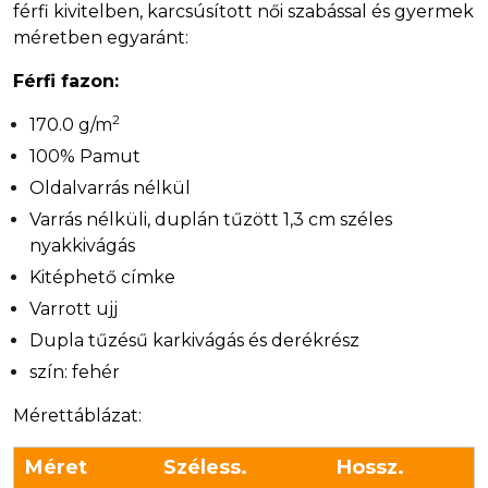
férfi kivitelben, karcsúsított női szabással és gyermek
méretben egyaránt:
Férfi fazon:
2
170.0 g/m
100% Pamut
Oldalvarrás nélkül
Varrás nélküli, duplán tűzött 1,3 cm széles
nyakkivágás
Kitéphető címke
Varrott ujj
Dupla tűzésű karkivágás és derékrész
szín: fehér
Mérettáblázat:
Méret
Széless.
Hossz.