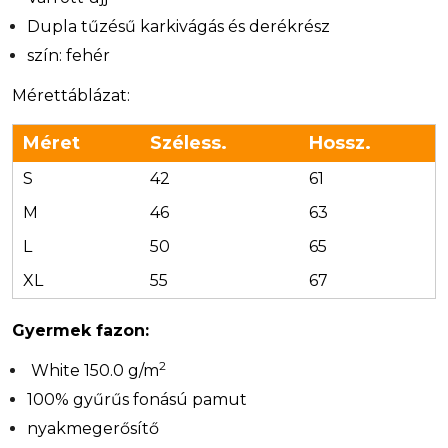
Dupla tűzésű karkivágás és derékrész
szín: fehér
Mérettáblázat:
Méret
Széless.
Hossz.
S
42
61
M
46
63
L
50
65
XL
55
67
Gyermek fazon:
2
White 150.0 g/m
100% gyűrűs fonású pamut
nyakmegerősítő