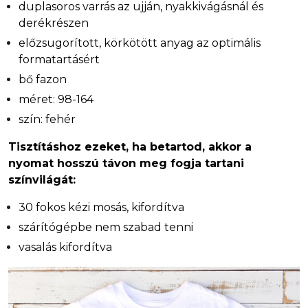
duplasoros varrás az ujján, nyakkivágásnál és
derékrészen
előzsugorított, körkötött anyag az optimális
formatartásért
bő fazon
méret: 98-164
szín: fehér
Tisztításhoz ezeket, ha betartod, akkor a
nyomat hosszú távon meg fogja tartani
színvilágát:
30 fokos kézi mosás, kifordítva
szárítógépbe nem szabad tenni
vasalás kifordítva