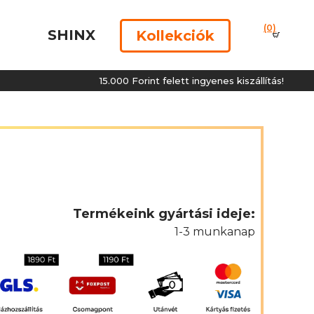
(0)
SHINX
Kollekciók
15.000 Forint felett ingyenes kiszállítás!
Termékeink gyártási ideje:
1-3 munkanap