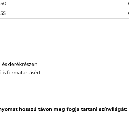
50
55
ál és derékrészen
lis formatartásért
 nyomat hosszú távon meg fogja tartani színvilágát: