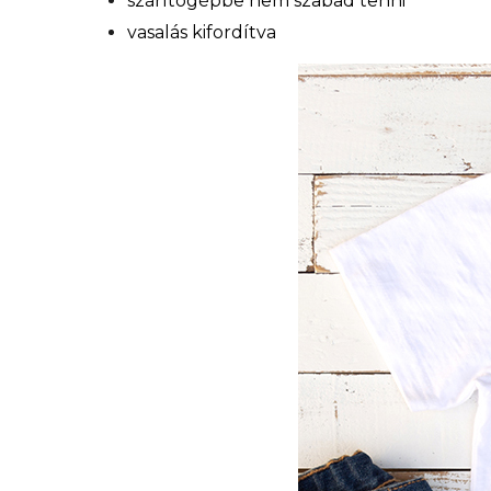
szárítógépbe nem szabad tenni
vasalás kifordítva