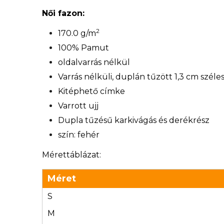
Női fazon:
2
170.0 g/m
100% Pamut
oldalvarrás nélkül
Varrás nélküli, duplán tűzött 1,3 cm széle
Kitéphető címke
Varrott ujj
Dupla tűzésű karkivágás és derékrész
szín: fehér
Mérettáblázat:
Méret
S
M