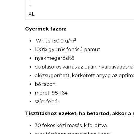
L
XL
Gyermek fazon:
2
White 150.0 g/m
100% gyűrűs fonású pamut
nyakmegerősítő
duplasoros varrás az ujján, nyakkivágásn
előzsugorított, körkötött anyag az optimá
bő fazon
méret: 98-164
szín: fehér
Tisztításhoz ezeket, ha betartod, akkor a
30 fokos kézi mosás, kifordítva