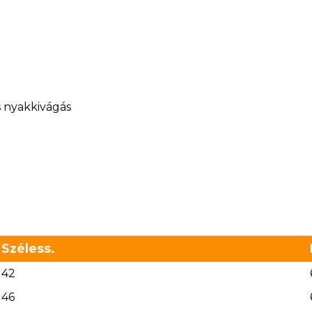
s nyakkivágás
Széless.
42
46