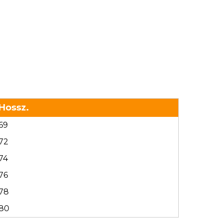
Hossz.
69
72
74
76
78
80