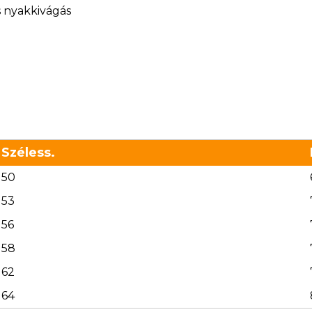
s nyakkivágás
Széless.
50
53
56
58
62
64