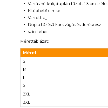
Varrás nélküli, duplán tűzött 1,3 cm széle
Kitéphető címke
Varrott ujj
Dupla tűzésű karkivágás és derékrész
szín: fehér
Mérettáblázat:
Méret
S
M
L
XL
2XL
3XL