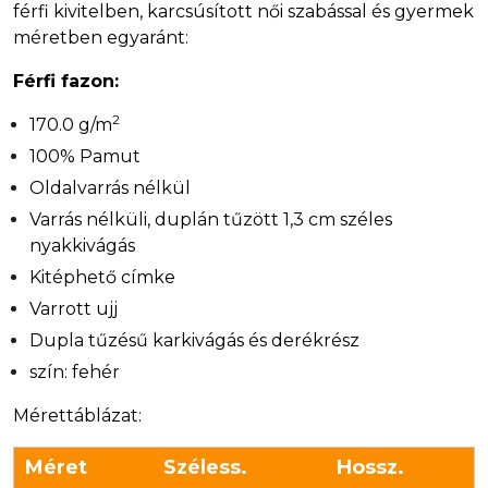
férfi kivitelben, karcsúsított női szabással és gyermek
méretben egyaránt:
Férfi fazon:
2
170.0 g/m
100% Pamut
Oldalvarrás nélkül
Varrás nélküli, duplán tűzött 1,3 cm széles
nyakkivágás
Kitéphető címke
Varrott ujj
Dupla tűzésű karkivágás és derékrész
szín: fehér
Mérettáblázat:
Méret
Széless.
Hossz.