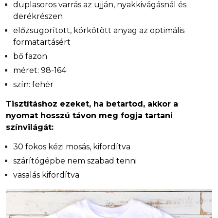
duplasoros varrás az ujján, nyakkivágásnál és
derékrészen
előzsugorított, körkötött anyag az optimális
formatartásért
bő fazon
méret: 98-164
szín: fehér
Tisztításhoz ezeket, ha betartod, akkor a
nyomat hosszú távon meg fogja tartani
színvilágát:
30 fokos kézi mosás, kifordítva
szárítógépbe nem szabad tenni
vasalás kifordítva