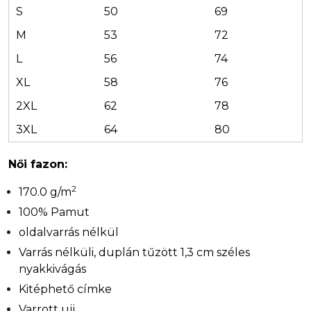
S
50
69
M
53
72
L
56
74
XL
58
76
2XL
62
78
3XL
64
80
Női fazon:
2
170.0 g/m
100% Pamut
oldalvarrás nélkül
Varrás nélküli, duplán tűzött 1,3 cm széles
nyakkivágás
Kitéphető címke
Varrott ujj