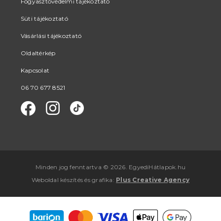
Fogyasztóvédelmi tájékoztató
Süti tájékoztató
Vásárlási tájékoztató
Oldaltérkép
Kapcsolat
06 70 677 8521
Minden jog fenntartva © 2026. EgyediHátlapok.hu
Weboldal készítés
és
grafika
:
Plus Creative Agency