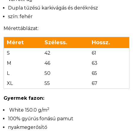
Dupla tűzésű karkivágás és derékrész
szín: fehér
Mérettáblázat:
Méret
Széless.
Hossz.
S
42
61
M
46
63
L
50
65
XL
55
67
Gyermek fazon:
2
White 150.0 g/m
100% gyűrűs fonású pamut
nyakmegerősítő