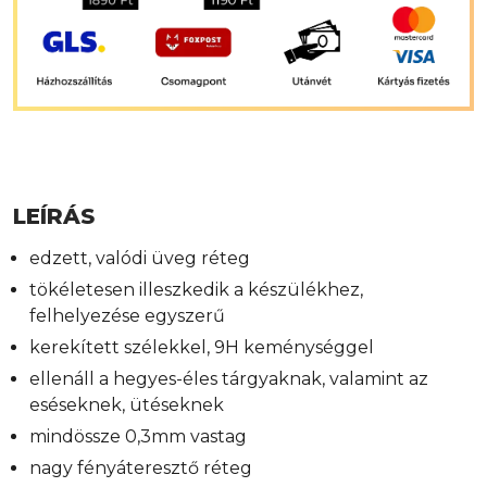
LEÍRÁS
edzett, valódi üveg réteg
tökéletesen illeszkedik a készülékhez,
felhelyezése egyszerű
kerekített szélekkel, 9H keménységgel
ellenáll a hegyes-éles tárgyaknak, valamint az
eséseknek, ütéseknek
mindössze 0,3mm vastag
nagy fényáteresztő réteg