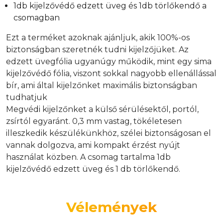
1db kijelzővédő edzett üveg és 1db törlőkendő a
csomagban
Ezt a terméket azoknak ajánljuk, akik 100%-os
biztonságban szeretnék tudni kijelzőjüket. Az
edzett üvegfólia ugyanúgy működik, mint egy sima
kijelzővédő fólia, viszont sokkal nagyobb ellenállással
bír, ami által kijelzőnket maximális biztonságban
tudhatjuk
Megvédi kijelzőnket a külső sérülésektől, portól,
zsírtól egyaránt. 0,3 mm vastag, tökéletesen
illeszkedik készülékünkhöz, szélei biztonságosan el
vannak dolgozva, ami kompakt érzést nyújt
használat közben. A csomag tartalma 1db
kijelzővédő edzett üveg és 1 db törlőkendő.
Vélemények